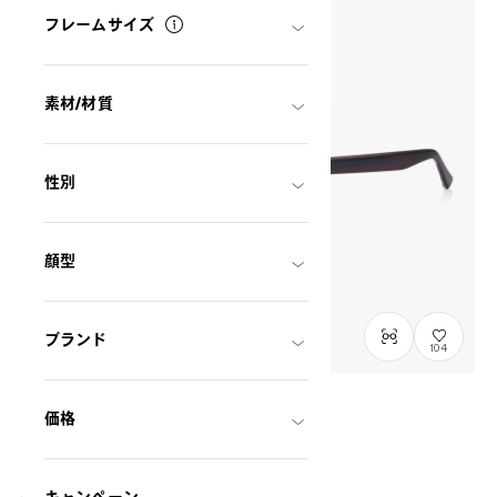
フレームサイズ
素材/材質
性別
顔型
ブランド
104
価格
在庫わずか
OWNDAYS × FREAK'S STORE
The UTILITY モデル
FK2008Q-6S
C2
/
Size: XL