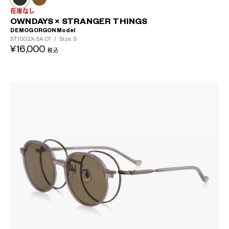
在庫なし
OWNDAYS × STRANGER THINGS
DEMOGORGON Model
ST1002X-5A
C1
/
Size: S
¥16,000
税込