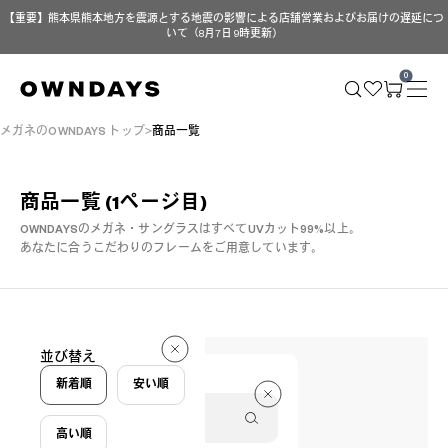
【重要】熊本県熊本地方を震源とする地震の影響による店舗営業およびお届けの遅延につ
いて（8月7日 9時更新）
0
メガネのOWNDAYS トップ
商品一覧
商品一覧
(1ページ目)
OWNDAYSのメガネ・サングラスはすべてUVカット99%以上。
あなたに合うこだわりのフレームをご用意しています。
44 件
並び替え
44 件
新着順
安い順
高い順