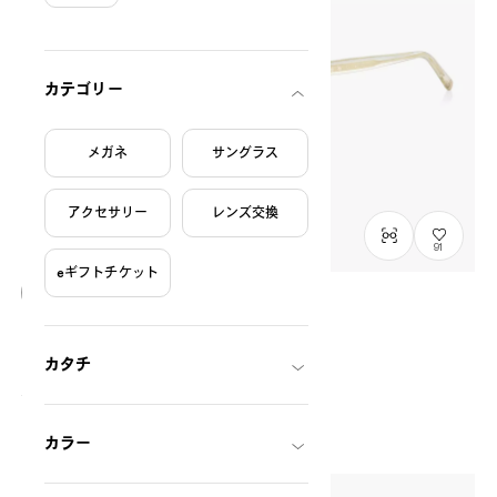
絞り込み条件
カテゴリー
メガネ
サングラス
アクセサリー
レンズ交換
91
eギフトチケット
オンライン完売
OWNDAYS × POMPOMPURIN
おさんぽ model
カタチ
SR1014M-6A
C1
/
Size: S
¥14,800
税込
カラー