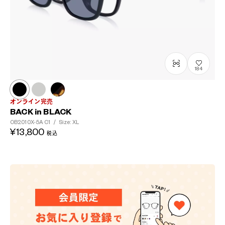
?
+¥0
184
オンライン完売
BACK in BLACK
OB2010X-5A
C1
/
Size: XL
¥13,800
税込