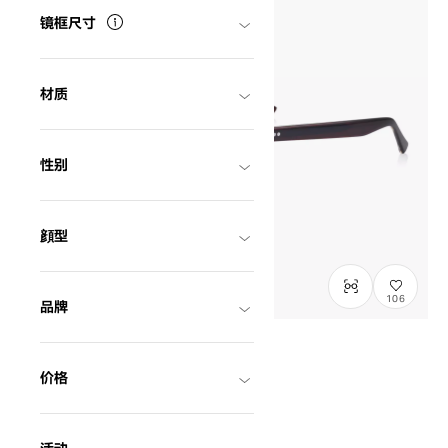
镜框尺寸
材质
性别
顔型
106
品牌
在庫わずか
价格
OWNDAYS × FREAK'S STORE
FK2008Q-6S
C2
/
Size: XL
¥16,000
含税