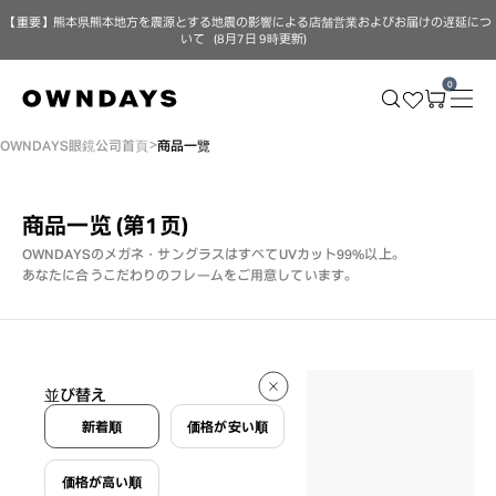
【重要】熊本県熊本地方を震源とする地震の影響による店舗営業およびお届けの遅延につ
いて（8月7日 9時更新）
0
OWNDAYS眼鏡公司首頁
商品一覽
商品一览
(第1页)
OWNDAYSのメガネ・サングラスはすべてUVカット99%以上。
あなたに合うこだわりのフレームをご用意しています。
20 件
並び替え
20 件
新着順
価格が安い順
価格が高い順