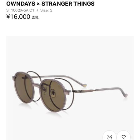
OWNDAYS × STRANGER THINGS
ST1002X-5A
C1
/
Size: S
¥16,000
含税