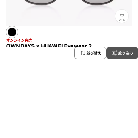
216
オンライン完売
OWNDAYS × HUAWEI Eyewear 2
HWF2006Le-N
C1
並び替え
絞り込み
¥1,650
含税