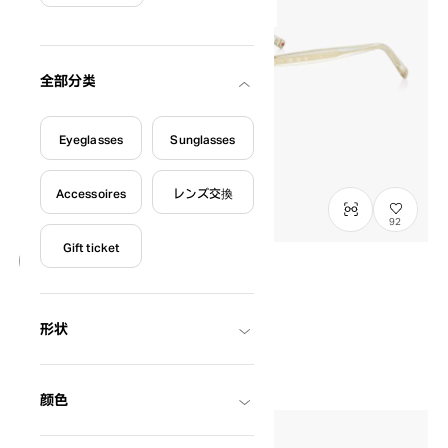
絞り込み条件
全部分类
Eyeglasses
Sunglasses
Accessoires
レンズ交換
92
Gift ticket
オンライン完売
OWNDAYS × POMPOMPURIN
SR1014M-6A
C1
/
Size: S
形状
¥14,800
含税
颜色