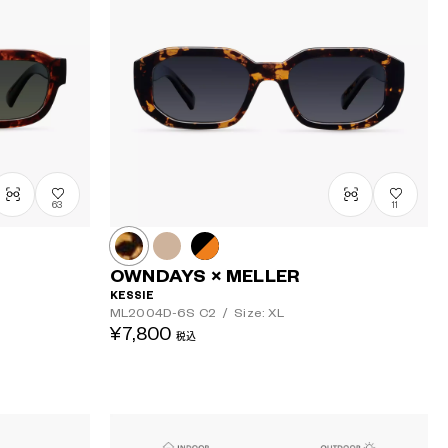
63
11
OWNDAYS × MELLER
KESSIE
ML2004D-6S
C2
/
Size: XL
¥7,800
税込