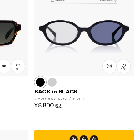
30
176
BACK in BLACK
OB2009G-5A
C1
/
Size: L
¥8,800
税込