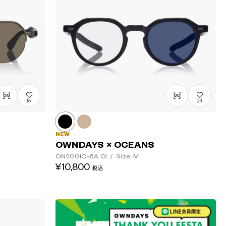
高い順
15
24
NEW
OWNDAYS × OCEANS
ON2001Q-6A
C1
/
Size: M
¥10,800
税込