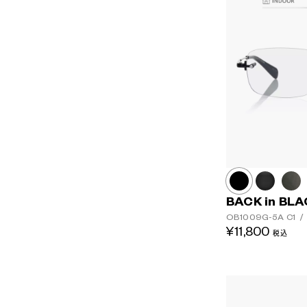
BACK in BL
OB1009G-5A
C1
/
¥11,800
税込