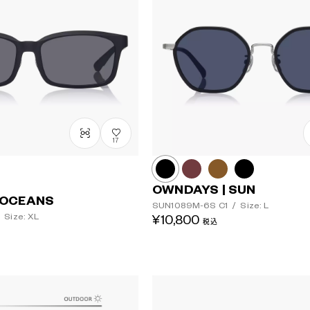
17
OWNDAYS | SUN
 OCEANS
SUN1089M-6S
C1
/
Size: L
Size: XL
¥10,800
税込