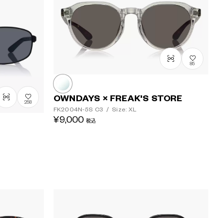
85
OWNDAYS × FREAK'S STORE
258
FK2004N-5S
C3
/
Size: XL
¥9,000
税込