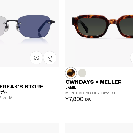
レンズカラー
179
OWNDAYS × MELLER
FREAK'S STORE
JAMIL
 モデル
ML2006D-6S
C1
/
Size: XL
Size: M
¥7,800
税込