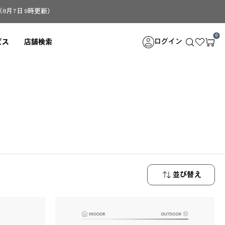
月7日 9時更新）
0
ログイン
ビス
店舗検索
並び替え
新着順
安い順