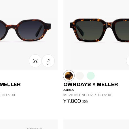
21
 MELLER
OWNDAYS × MELLER
ADISA
Size: XL
ML2001D-6S
C2
/
Size: XL
¥7,800
税込