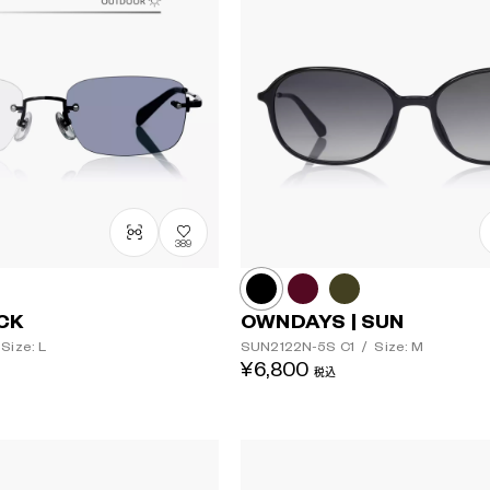
389
ACK
OWNDAYS | SUN
Size: L
SUN2122N-5S
C1
/
Size: M
¥6,800
税込