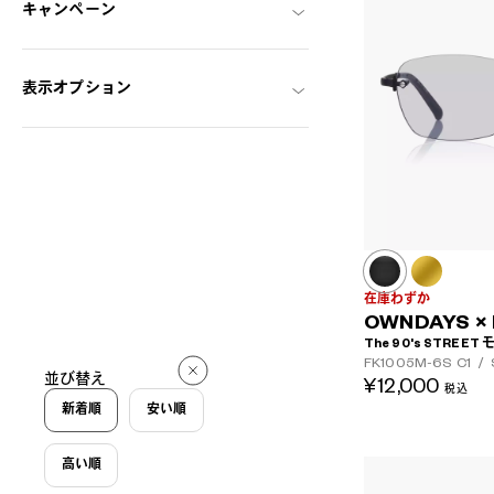
キャンペーン
表示オプション
在庫わずか
OWNDAYS × 
The 90's STREET
FK1005M-6S
C1
/
並び替え
¥12,000
税込
新着順
安い順
高い順