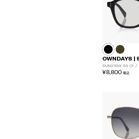
OWNDAYS | 
SUN2119X-5S
C1
/
¥8,800
税込