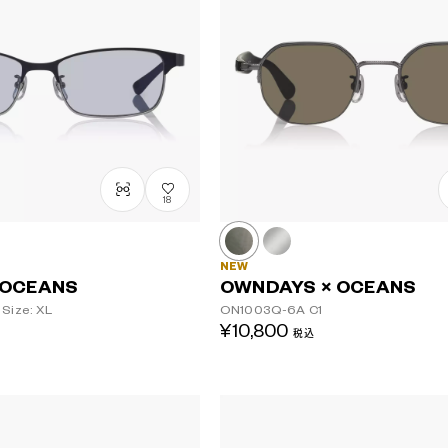
18
NEW
 OCEANS
OWNDAYS × OCEANS
Size: XL
ON1003Q-6A
C1
¥10,800
税込