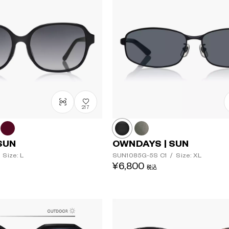
217
SUN
OWNDAYS | SUN
Size: L
SUN1085G-5S
C1
/
Size: XL
¥6,800
税込