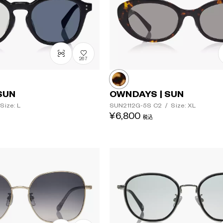
267
SUN
OWNDAYS | SUN
Size: L
SUN2112G-5S
C2
/
Size: XL
¥6,800
税込