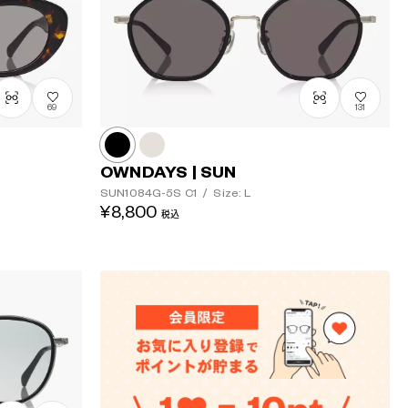
69
131
OWNDAYS | SUN
SUN1084G-5S
C1
/
Size: L
¥8,800
税込