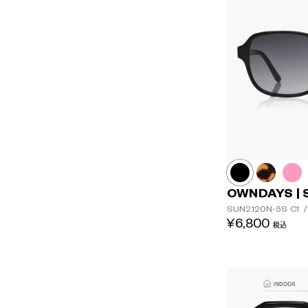
OWNDAYS | 
SUN2120N-5S
C1
/
¥6,800
税込