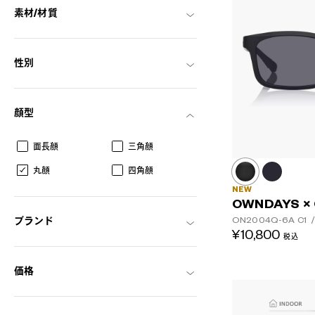
素材/材質
性別
顔型
面長顔
三角顔
丸顔
四角顔
NEW
OWNDAYS ×
ON2004Q-6A
C1
/
ブランド
¥10,800
税込
価格