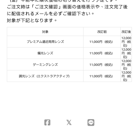
（金）午前中に順次価格の切り替えを行う予定です。
ご注文時は「ご注文確認」画面の価格表示や、注文完了後
に配信されるメールを必ずご確認下さい。
対象が下記となります。
対象
改訂前
改訂後
12,000
プレミアム遠近両用レンズ
11,000円（税込）
円（税
込）
12,000
偏光レンズ
11,000円（税込）
円（税
込）
12,000
ゲーミングレンズ
11,000円（税込）
円（税
込）
12,000
調光レンズ（エクストラアクティブ）
11,000円（税込）
円（税
込）