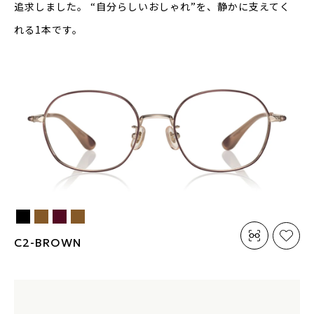
追求しました。
“自分らしいおしゃれ”を、静かに支えてく
れる1本です。
C2-BROWN
素材：プラスチック
素材：プラスチック
サイズ：50□21-145○42.5
サイズ：50□21-145○42.5