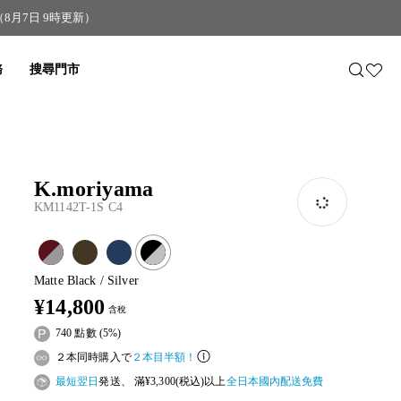
月7日 9時更新）
搜尋門市
K.moriyama
KM1142T-1S C4
Matte Black / Silver
¥14,800
含稅
740 點數 (5%)
２本同時購入で
２本目半額！
最短翌日
発送、 滿¥3,300(税込)以上
全日本國內配送免費