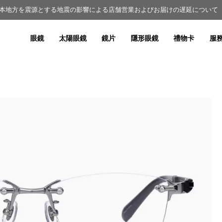
本地方を震源とする地震の影響による店舗営業およびお届けの遅延について（8
眼鏡
太陽眼鏡
鏡片
隱形眼鏡
禮物卡
服務