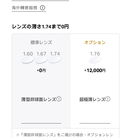
海外轉寄服務
レンズの薄さ1.74まで0円
標準レンズ
オプション
1.60
1.74
1.67
1.76
12,000
0
+
+
円
円
超極薄レンズ
薄型非球面レンズ
※
「薄型非球面レンズ」をご選択の場合、オプションレン