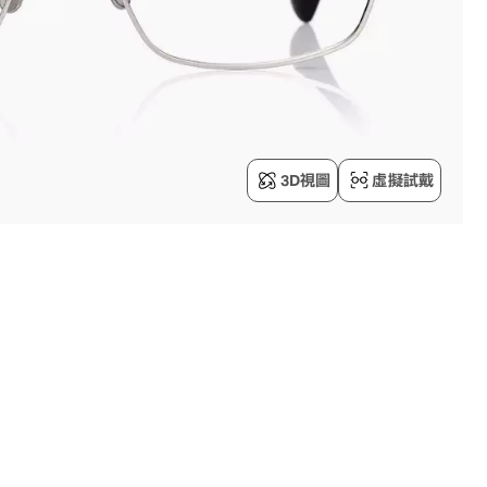
3D視圖
虛擬試戴