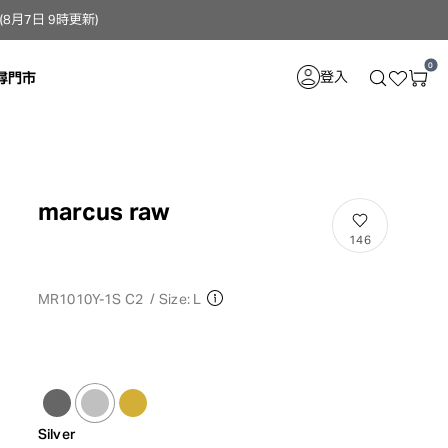
月7日 9時更新）
0
登入
尋門市
marcus raw
146
MR1010Y-1S C2
/
Size: L
Silver