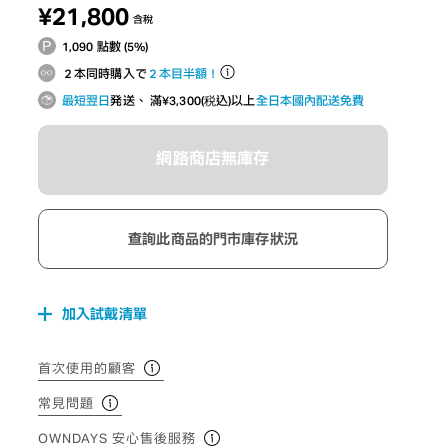
¥21,800
含稅
1,090 點數 (5%)
２本同時購入で
２本目半額！
最短翌日
発送、 滿¥3,300(税込)以上
全日本國內配送免費
網路商店無庫存
查詢此商品的門市庫存狀況
加入試戴清單
首次使用的顧客
常見問題
OWNDAYS 安心售後服務