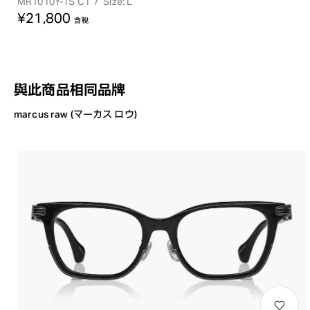
MR1010Y-1S C1
/
Size: L
¥21,800
含稅
與此商品相同品牌
marcus raw (マーカス ロウ)