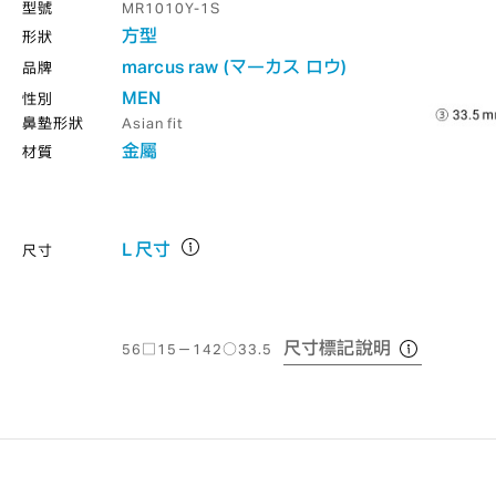
型號
MR1010Y-1S
方型
形狀
marcus raw (マーカス ロウ)
品牌
MEN
性別
鼻墊形狀
Asian fit
金屬
材質
L 尺寸
尺寸
尺寸標記說明
56□15－142○33.5