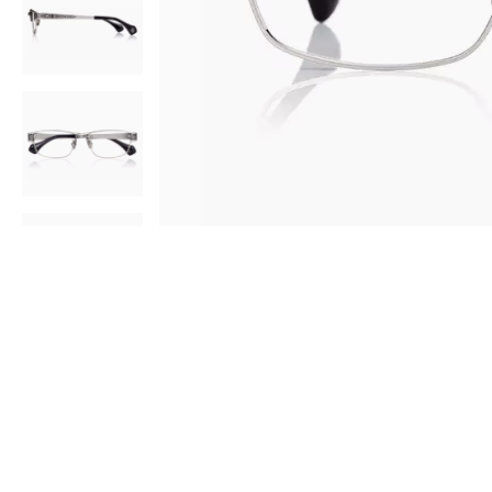
AR
3D