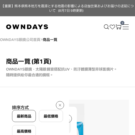
【重要】熊本県熊本地方を震源とする地震の影響による店舗営業およびお届けの遅延につ
いて（8月7日 9時更新）
0
OWNDAYS眼鏡公司首頁
商品一覽
商品一覽
(第1頁)
OWNDAYS眼鏡・太陽眼鏡皆搭配抗UV、防汙鍍膜薄型非球面鏡片。
隨時提供給你最合適的鏡框。
2 件
排序方式
2 件
最新商品
最低價格
最高價格