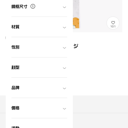
鏡框尺寸
材質
101
盲導犬チャリティーピンバッジ
性別
One-Vision-Pins-BK
¥700
含稅
顔型
品牌
搜尋商品
價格
關於購買