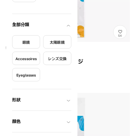
篩選條件
全部分類
54
眼鏡
太陽眼鏡
僅顯示有庫存商品
Accessoires
レンズ交換
盲導犬チャリティーピンバッジ
One-Vision-Pins-YE
¥700
Eyeglasses
含稅
形狀
顏色