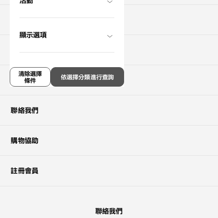
活動
門市查詢
顯示選項
關於OWNDAYS
清除選擇
依選擇分類進行查詢
支援服務
條件
聯絡我們
購物協助
註冊會員
?
聯絡我們
+¥0