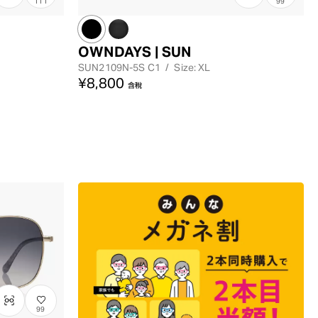
111
99
OWNDAYS | SUN
SUN2109N-5S
C1
/
Size: XL
¥8,800
含稅
99