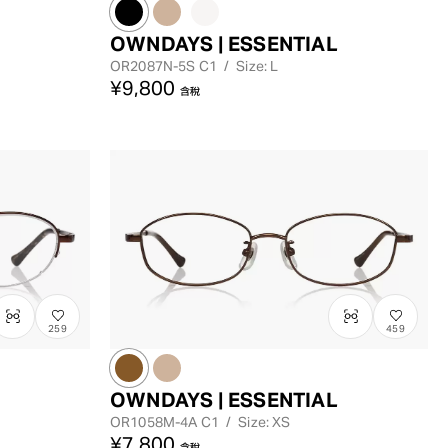
OWNDAYS | ESSENTIAL
OR2087N-5S
C1
/
Size: L
¥9,800
含稅
259
459
OWNDAYS | ESSENTIAL
OR1058M-4A
C1
/
Size: XS
¥7,800
含稅