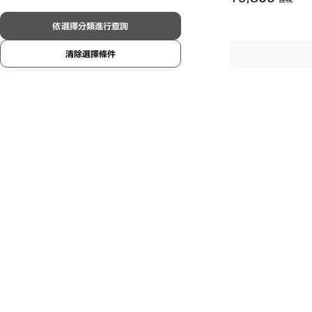
依選擇分類進行查詢
清除選擇條件
OWNDAYS |
OR1056X-4A
C2
/
¥7,800
含稅