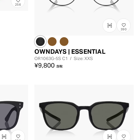
256
390
OWNDAYS | ESSENTIAL
OR1063G-5S
C1
/
Size: XXS
¥9,800
含稅