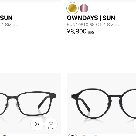
 SUN
OWNDAYS | SUN
/
Size: L
SUN1081X-5S
C1
/
Size: L
¥8,800
含稅
512