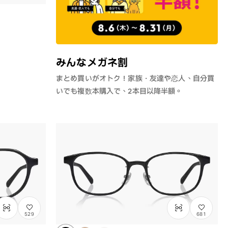
みんなメガネ割
まとめ買いがオトク！家族・友達や恋人、自分買
いでも複数本購入で、2本目以降半額。
529
681