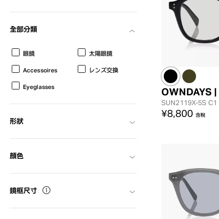
AR
3D
全部分類
眼鏡
太陽眼鏡
Accessoires
レンズ交換
Eyeglasses
OWNDAYS |
SUN2119X-5S
C1
¥8,800
含稅
形狀
顏色
鏡框尺寸