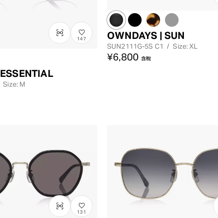
OWNDAYS | SUN
147
SUN2111G-5S
C1
/
Size: XL
¥6,800
含稅
 ESSENTIAL
Size: M
131