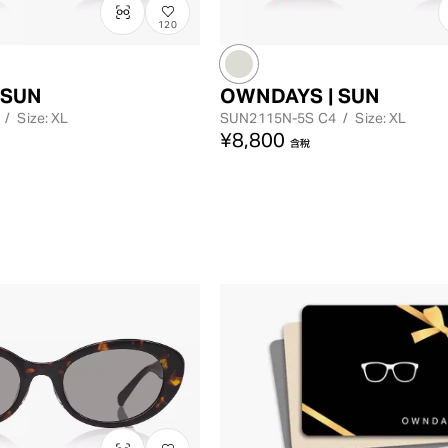
120
 SUN
OWNDAYS | SUN
/
Size: XL
SUN2115N-5S
C4
/
Size: XL
¥8,800
含稅
レンズカラー