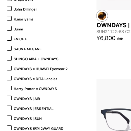
John Dillinger
K.moriyama
OWNDAYS |
Junni
SUN2112G-5S
C2
¥6,800
+NICHE
含稅
SAUNA MEGANE
SHINGO AIBA × OWNDAYS
OWNDAYS × HUAWEI Eyewear 2
OWNDAYS × DITA Lancier
Harry Potter × OWNDAYS
OWNDAYS | AIR
OWNDAYS | ESSENTIAL
OWNDAYS | SUN
OWNDAYS 花粉 2WAY GUARD