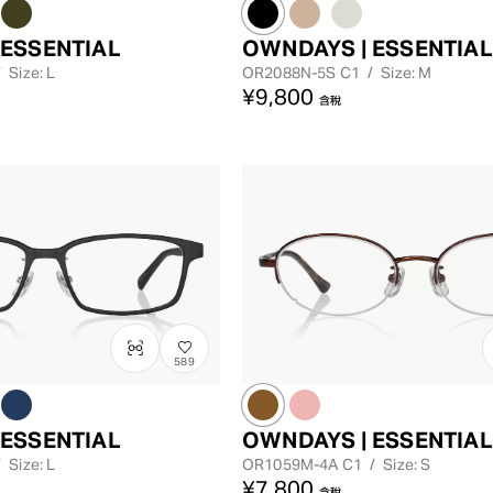
 ESSENTIAL
OWNDAYS | ESSENTIAL
/
Size: L
OR2088N-5S
C1
/
Size: M
¥9,800
含稅
589
 ESSENTIAL
OWNDAYS | ESSENTIAL
/
Size: L
OR1059M-4A
C1
/
Size: S
¥7,800
含稅