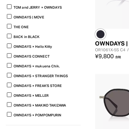
TOM and JERRY × OWNDAYS
OWNDAYS | MOVE
THE ONE
BACK in BLACK
OWNDAYS |
OWNDAYS × Hello Kitty
OR1061X-5S
C4
/
¥9,800
OWNDAYS CONNECT
含稅
OWNDAYS × mukuena Chik.
OWNDAYS × STRANGER THINGS
OWNDAYS × FREAK'S STORE
OWNDAYS × MELLER
OWNDAYS × MAKIKO TAKIZAWA
OWNDAYS × POMPOMPURIN