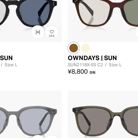
266
 SUN
OWNDAYS | SUN
/
Size: L
SUN2118X-5S
C2
/
Size: L
¥8,800
含稅