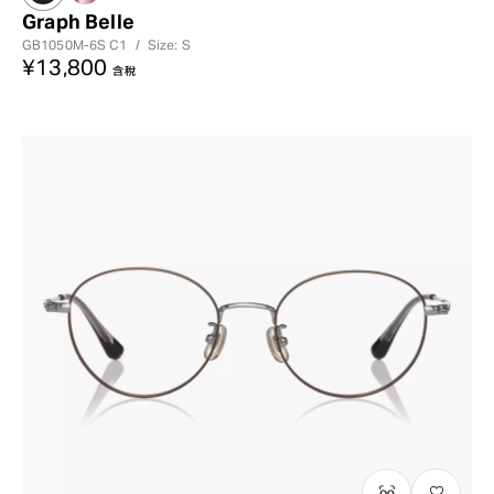
Graph Belle
GB1050M-6S
C1
/
Size: S
¥13,800
含稅