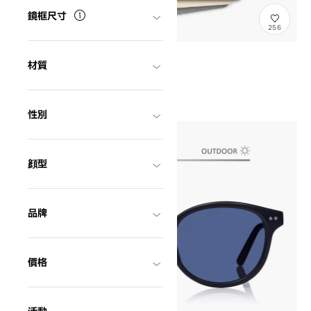
鏡框尺寸
256
ギフトチケット(eGift)
GIFTTICKET
材質
¥7,000〜
性別
顔型
品牌
價格