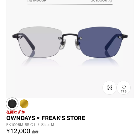
179
在庫わずか
OWNDAYS × FREAK'S STORE
FK1005M-6S
C1
/
Size: M
¥12,000
含稅