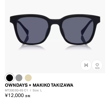
103
OWNDAYS × MAKIKO TAKIZAWA
MT2003Q-6S
C1
/
Size: L
¥12,000
含稅