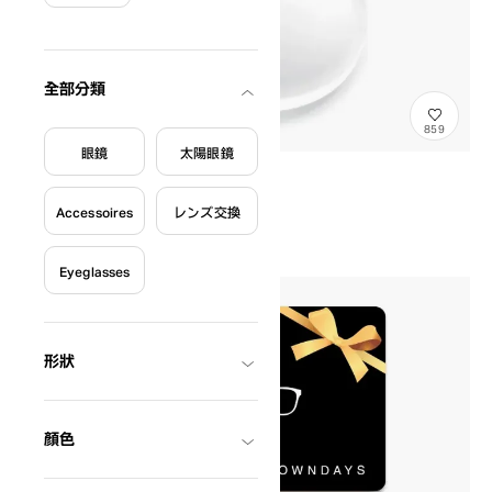
篩選條件
全部分類
859
眼鏡
太陽眼鏡
オンラインレンズ交換
GlassesProcessingFee
¥7,700
Accessoires
レンズ交換
含稅
〜
Eyeglasses
形狀
顏色