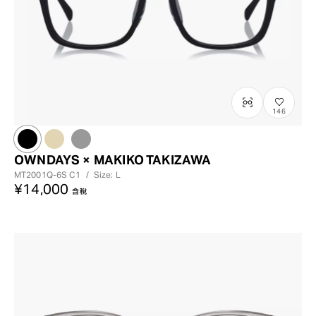
146
OWNDAYS × MAKIKO TAKIZAWA
MT2001Q-6S
C1
/
Size: L
¥14,000
含稅