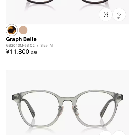
91
Graph Belle
GB2043M-6S
C2
/
Size: M
¥11,800
含稅