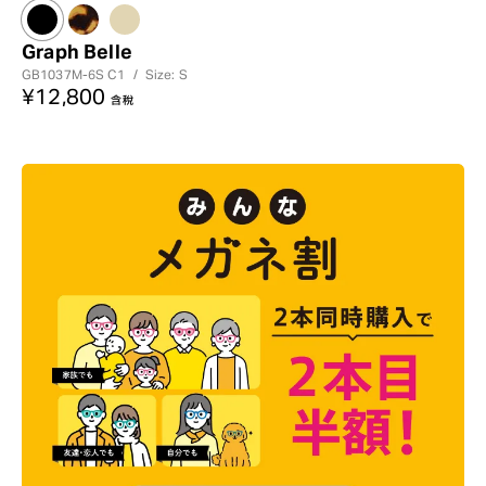
Graph Belle
GB1037M-6S
C1
/
Size: S
¥12,800
含稅