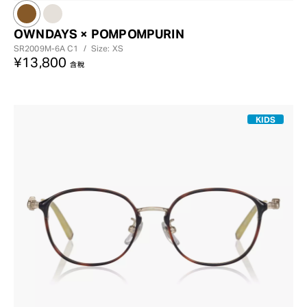
OWNDAYS × POMPOMPURIN
SR2009M-6A
C1
/
Size: XS
¥13,800
含稅
KIDS