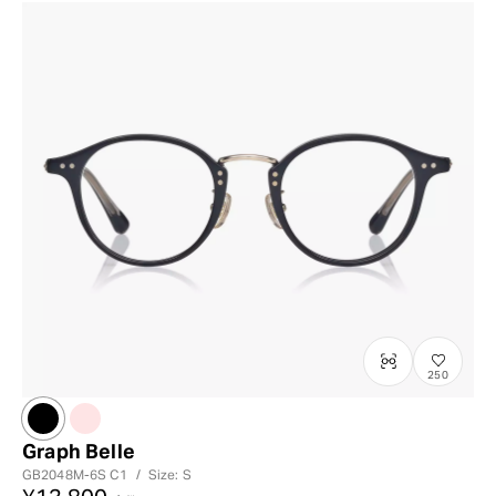
250
Graph Belle
GB2048M-6S
C1
/
Size: S
¥13,800