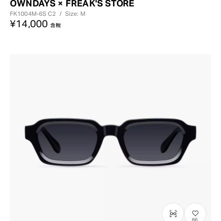
OWNDAYS × FREAK'S STORE
FK1004M-6S
C2
/
Size: M
¥14,000
含稅
86