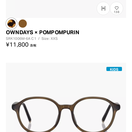
138
OWNDAYS × POMPOMPURIN
SRK1006M-6A
C1
/
Size: XXS
¥11,800
含稅
KIDS