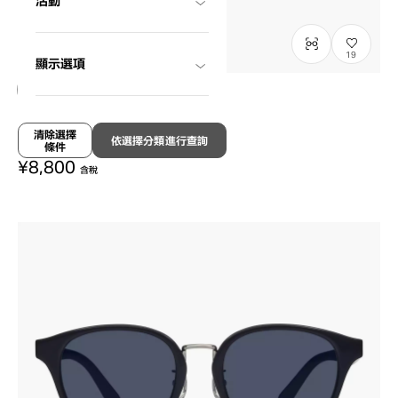
活動
19
顯示選項
NEW
OWNDAYS | SUN
清除選擇
依選擇分類進行查詢
條件
SUN2128M-6S
C1
/
Size: XL
¥8,800
含稅