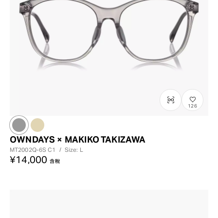
126
OWNDAYS × MAKIKO TAKIZAWA
MT2002Q-6S
C1
/
Size: L
¥14,000
含稅