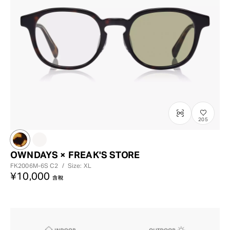
205
OWNDAYS × FREAK'S STORE
FK2006M-6S
C2
/
Size: XL
¥10,000
含稅