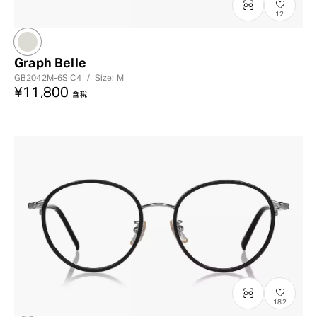
12
Graph Belle
GB2042M-6S
C4
/
Size: M
¥11,800
含稅
182