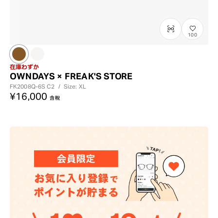
100
在庫わずか
OWNDAYS × FREAK'S STORE
FK2008Q-6S
C2
/
Size: XL
¥16,000
含稅