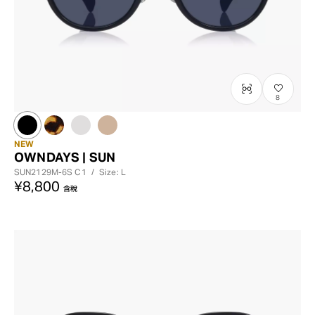
8
NEW
OWNDAYS | SUN
SUN2129M-6S
C1
/
Size: L
¥8,800
含稅