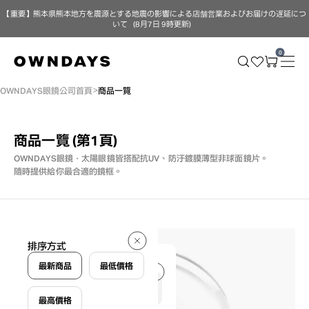
【重要】熊本県熊本地方を震源とする地震の影響による店舗営業およびお届けの遅延につ
いて（8月7日 9時更新）
0
OWNDAYS眼鏡公司首頁
商品一覽
商品一覽
(第1頁)
OWNDAYS眼鏡・太陽眼鏡皆搭配抗UV、防汙鍍膜薄型非球面鏡片。
隨時提供給你最合適的鏡框。
270 件
排序方式
270 件
最新商品
最低價格
最高價格