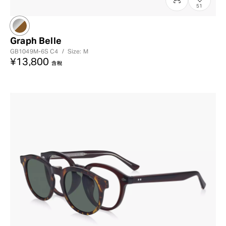
51
?
+¥0
Graph Belle
GB1049M-6S
C4
/
Size: M
¥13,800
含稅