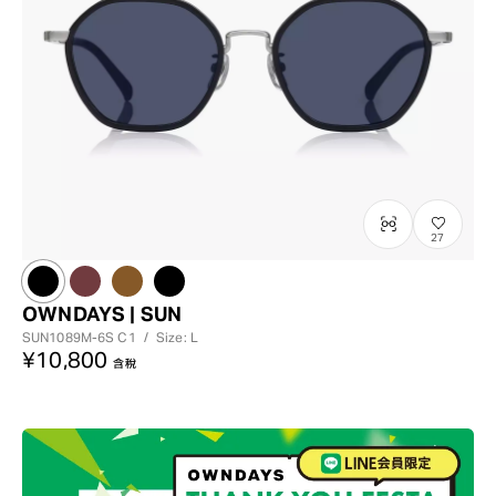
27
OWNDAYS | SUN
SUN1089M-6S
C1
/
Size: L
¥10,800
含稅