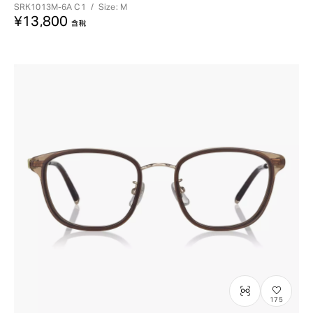
SRK1013M-6A
C1
/
Size: M
¥13,800
含稅
175