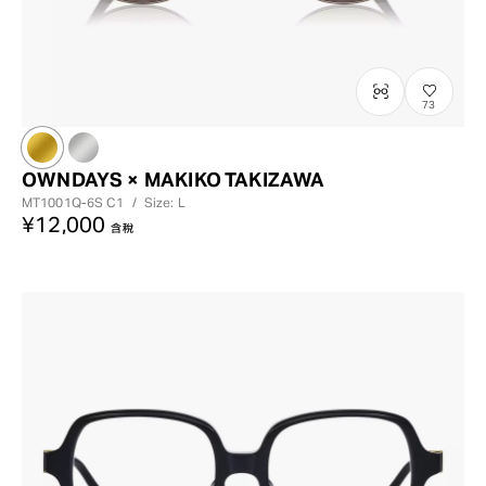
73
OWNDAYS × MAKIKO TAKIZAWA
MT1001Q-6S
C1
/
Size: L
¥12,000
含稅