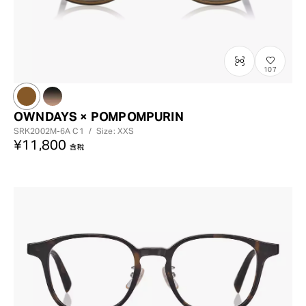
107
OWNDAYS × POMPOMPURIN
SRK2002M-6A
C1
/
Size: XXS
¥11,800
含稅