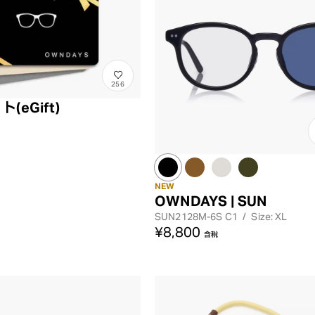
レンズカラー
256
eGift)
NEW
OWNDAYS | SUN
SUN2128M-6S
C1
/
Size: XL
¥8,800
含稅