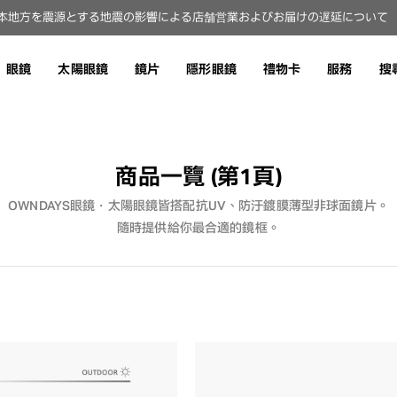
本地方を震源とする地震の影響による店舗営業およびお届けの遅延について（8
眼鏡
太陽眼鏡
鏡片
隱形眼鏡
禮物卡
服務
搜
商品一覽
(第1頁)
OWNDAYS眼鏡・太陽眼鏡皆搭配抗UV、防汙鍍膜薄型非球面鏡片。
隨時提供給你最合適的鏡框。