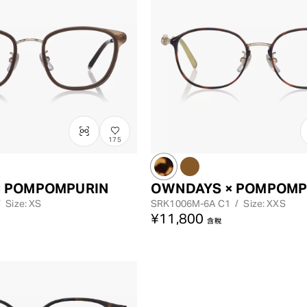
175
× POMPOMPURIN
OWNDAYS × POMPOMP
/
Size: XS
SRK1006M-6A
C1
/
Size: XXS
¥11,800
含稅