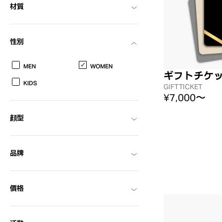
材質
性別
MEN
WOMEN
ギフトチケット(
KIDS
GIFTTICKET
¥7,000〜
顔型
品牌
價格