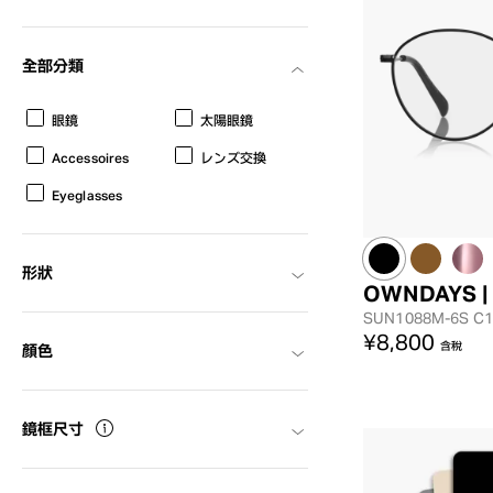
全部分類
眼鏡
太陽眼鏡
Accessoires
レンズ交換
Eyeglasses
形狀
OWNDAYS |
SUN1088M-6S
C1
¥8,800
含稅
顏色
鏡框尺寸