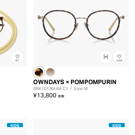
87
248
OWNDAYS × POMPOMPURIN
SRK1013M-6A
C1
/
Size: M
¥13,800
含稅
KIDS
KIDS