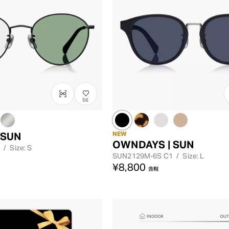
56
NEW
 SUN
OWNDAYS | SUN
/
Size: S
SUN2129M-6S
C1
/
Size: L
¥8,800
含稅