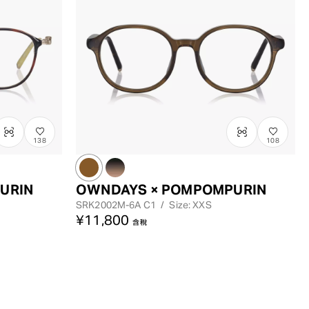
138
108
URIN
OWNDAYS × POMPOMPURIN
SRK2002M-6A
C1
/
Size: XXS
¥11,800
含稅