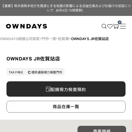
【重要】熊本県熊本地方を震源とする地震の影響による店舗営業およびお届けの遅延につ
いて（8月4日 15時更新）
0
OWNDAYS眼鏡公司首頁
門市一覽
佐賀縣
OWNDAYS JR佐賀站店
OWNDAYS JR佐賀站店
TAX FREE
提供遠端視力檢查門市
配鏡視力檢查預約
商品在庫一覧
查看路線