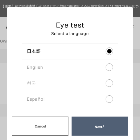
【重要】熊本県熊本地方を震源とする地震の影響による店舗営業およびお届けの遅延につ
いて（8月7日 9時更新）
Eye test
0
Select a language
OWNDAYS眼鏡公司首頁
配鏡視力檢查預約
日本語
OWNDAYS 水戶excel店
English
輸入資料
確認內容
時間選擇
한국
預約日期選擇
Español
:
おすすめ時間帯
:
通常時間帯
:
混雑時間帯
:
請直接到門市
Cancel
前一週
下一週
Next