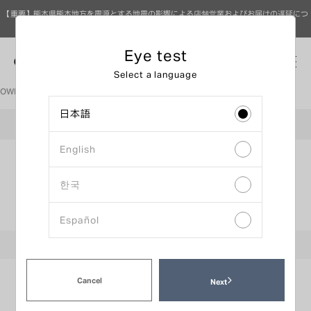
【重要】熊本県熊本地方を震源とする地震の影響による店舗営業およびお届けの遅延につ
いて（8月7日 9時更新）
Eye test
0
Select a language
OWNDAYS眼鏡公司首頁
配鏡視力檢查預約
日本語
OWNDAYS AEON大塔店
English
輸入資料
確認內容
時間選擇
한국
預約日期選擇
Español
:
おすすめ時間帯
:
通常時間帯
:
混雑時間帯
:
請直接到門市
Cancel
前一週
下一週
Next