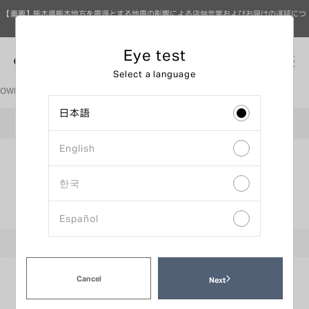
【重要】熊本県熊本地方を震源とする地震の影響による店舗営業およびお届けの遅延につ
いて（8月7日 9時更新）
Eye test
0
Select a language
OWNDAYS眼鏡公司首頁
配鏡視力檢查預約
日本語
OWNDAYS CELEO甲府店
English
輸入資料
確認內容
時間選擇
한국
預約日期選擇
Español
:
おすすめ時間帯
:
通常時間帯
:
混雑時間帯
:
請直接到門市
Cancel
前一週
下一週
Next