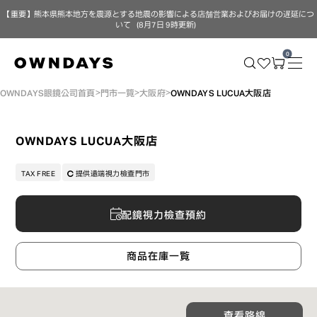
【重要】熊本県熊本地方を震源とする地震の影響による店舗営業およびお届けの遅延につ
いて（8月7日 9時更新）
0
OWNDAYS眼鏡公司首頁
門市一覽
大阪府
OWNDAYS LUCUA大阪店
OWNDAYS LUCUA大阪店
TAX FREE
提供遠端視力檢查門市
配鏡視力檢查預約
商品在庫一覧
查看路線