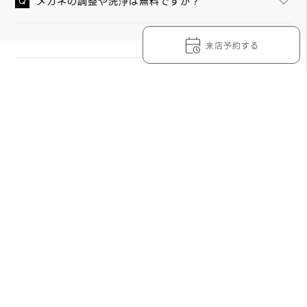
メガネの調整や洗浄は無料ですか？
来店予約する
OWNDAYS LUCUA大阪店の詳細情報
無論任何度數，薄型非球面鏡片無需任何追加費用。
OWNDAYS的眼鏡皆由本公司自行研發、生產及販賣，隨時
提供高品質、低價位的眼鏡給大家。OWNDAYS LUCUA大阪
店不僅可免費洽詢，更有專業的工作人員會依照需求協助找
到適合的眼鏡。「想要新的眼鏡」、「度數不合，想換新的
鏡片」、「想要電腦用的眼鏡」等，只要是眼鏡的事都歡迎
來到OWNDAYS LUCUA大阪店。
附近門市一覽