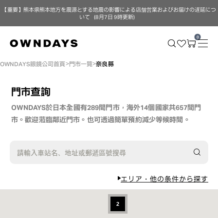
【重要】熊本県熊本地方を震源とする地震の影響による店舗営業およびお届けの遅延につ
いて（8月7日 9時更新）
0
OWNDAYS眼鏡公司首頁
門市一覽
奈良縣
門市查詢
OWNDAYS於日本全國有289間門市，海外14個國家共657間門
市。歡迎蒞臨鄰近門市。
也可透過簡單預約減少等候時間。
請輸入車站名、地址或郵遞區號搜尋
エリア・他の条件から探す
2