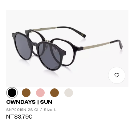
OWNDAYS | SUN
SNP2015N-2S C1
/
Size: L
NT$3,790