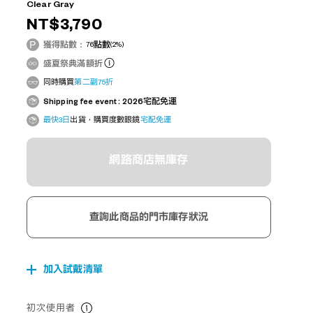
Clear Gray
NT$3,790
獲得點數：
76
點數
(2%)
盛夏祭典滿額折
同時購買
第二副75折
Shipping fee event : 2026宅配免運
最快3日
出貨，購買度數眼鏡
宅配免運
網路商店無庫存
查詢此商品的門市庫存狀況
加入試戴清單
初次使用者