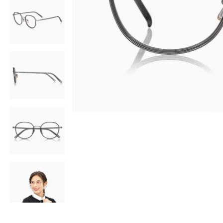
AR
3D