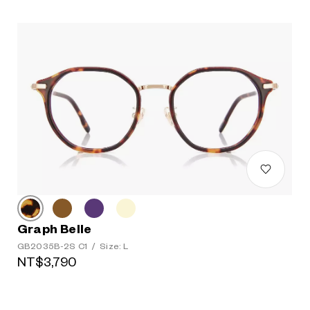
Graph Belle
GB2035B-2S C1
/
Size: L
NT$3,790