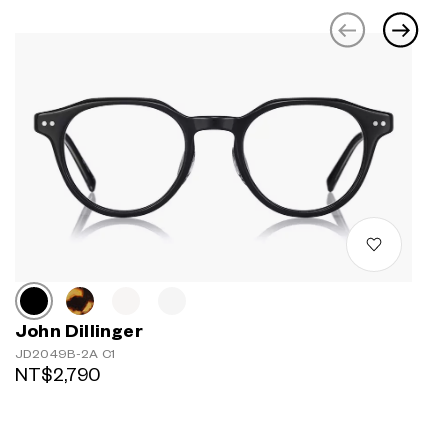
John Dillinger
JD2049B-2A C1
NT$2,790