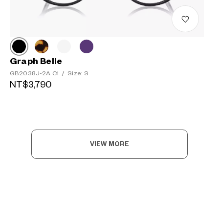
Graph Belle
GB2038J-2A C1
/
Size: S
NT$3,790
VIEW MORE