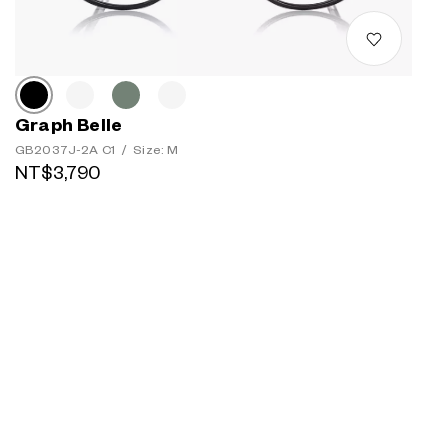
Graph Belle
GB2037J-2A C1
/
Size: M
NT$3,790