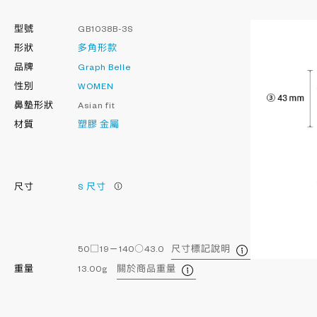
型號
GB1038B-3S
形狀
多角形款
品牌
Graph Belle
性別
WOMEN
鼻墊形狀
Asian fit
材質
塑膠
金屬
尺寸
S 尺寸
50□19－140○43.0
尺寸標記說明
重量
13.00g
關於商品重量