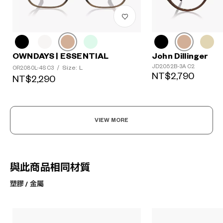
OWNDAYS | ESSENTIAL
John Dillinger
JD2052B-3A C2
Size: L
OR2080L-4S C3
/
NT$2,790
NT$2,290
VIEW MORE
與此商品相同材質
塑膠 / 金屬