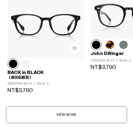
John Dillinger
?
Size: L
JD2043J-1A C1
/
+¥0
NT$3,790
BACK in BLACK
【廣告配戴款】
Size: L
OB2015G-5A C1
/
NT$3,790
VIEW MORE