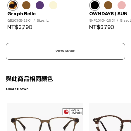
Graph Belle
OWNDAYS | SUN
Size: L
Size: 
GB2035B-2S C1
/
SNP2015N-2S C1
/
NT$3,790
NT$3,790
VIEW MORE
與此商品相同顏色
Clear Brown