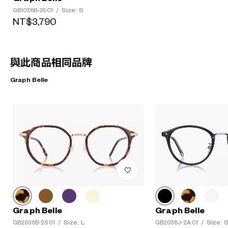
Size: S
GB1038B-3S C1
/
NT$3,790
與此商品相同品牌
Graph Belle
Graph Belle
Graph Belle
Size: L
Size: 
GB2035B-2S C1
/
GB2038J-2A C1
/