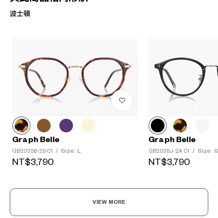
波士頓
Graph Belle
Graph Belle
Size: L
Size: 
GB2035B-2S C1
/
GB2038J-2A C1
/
NT$3,790
NT$3,790
VIEW MORE