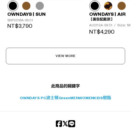
OWNDAYS | SUN
OWNDAYS | AIR
?
【廣告配戴款】
SNP2016A-3S C1
+¥0
NT$3,790
Size: M
AU2112A-5S C1
/
NT$4,290
VIEW MORE
此商品的關鍵字
OWNDAYS PC
波士頓
Green
MEN
WOMEN
KIDS
樹脂