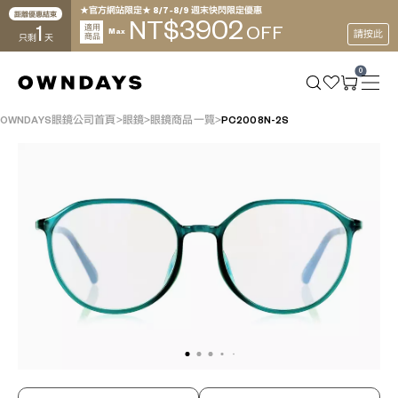
★官方網站限定★ 8/7~8/9 週末快閃限定優惠
距離優惠結束
3902
NT$
1
適用
OFF
Max
請按此
商品
只剩
天
0
OWNDAYS眼鏡公司首頁
眼鏡
眼鏡商品一覽
PC2008N-2S