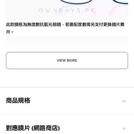
此款鏡框為無度數抗藍光眼鏡，若要配度數需另支付更換鏡片費
用。
VIEW MORE
給予3C產品常用者，明智的選擇
OWNDAYS PC眼鏡的開發考慮到現代人的用眼需求，經常盯著電
商品規格
腦、電視、智慧型手機、遊戲機等的3C產品。減少螢幕閃爍和眩
光，減輕眼睛的壓力。
OWNDAYS PC 商品一覽
對應鏡片 (網路商店)