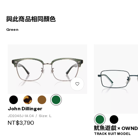
與此商品相同顏色
Green
John Dillinger
Size: L
JD2045J-1A C4
/
NT$3,790
魷魚遊戲 × OWND
TRACK SUIT MODEL