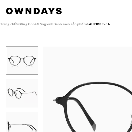
Trang chủ
Gọng kính
Gọng kínhDanh sách sản phẩm
AU2103T-3A