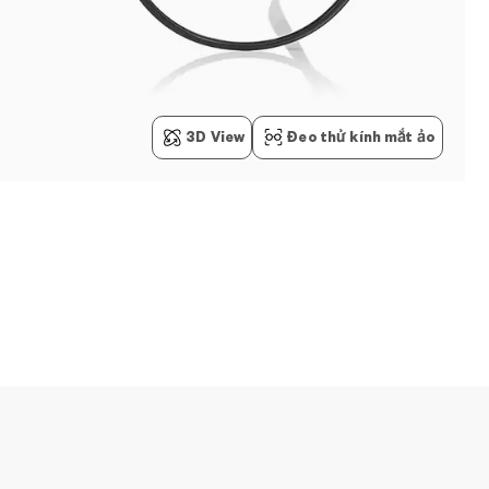
3D View
Đeo thử kính mắt ảo