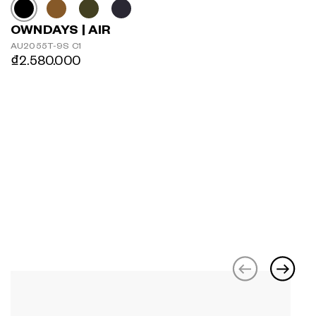
OWNDAYS | AIR
AU2055T-9S C1
₫2.580.000