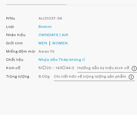
P/No.
AU2103T-3A
Loại
Boston
Nhãn hiệu
OWNDAYS | AIR
Giới tính
MEN
WOMEN
Miếng đệm mũi
Asian fit
Chất liệu
Nhựa dẻo
Thép không rỉ
Kích cỡ
51□20－143○44.0
Hướng dẫn ký hiệu kích cỡ
Trọng lượng
8.00g
Chi tiết hơn về trọng lượng sản phẩm