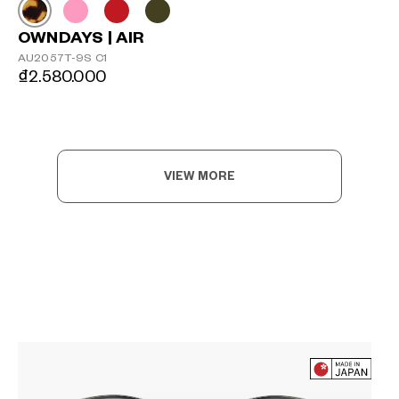
OWNDAYS | AIR
AU2057T-9S C1
₫2.580.000
VIEW MORE