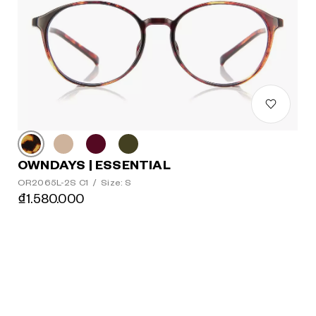
OWNDAYS | ESSENTIAL
OR2065L-2S C1
/
Size: S
₫1.580.000