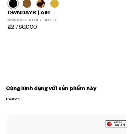
OWNDAYS | AIR
MM1002B-0S C1
/
Size: S
₫2.780.000
Cùng hình dạng với sản phẩm này
Boston