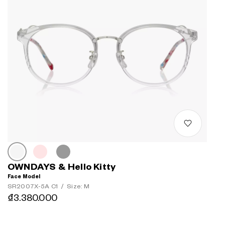
OWNDAYS & Hello Kitty
Face Model
SR2007X-5A C1
/
Size: M
₫3.380.000