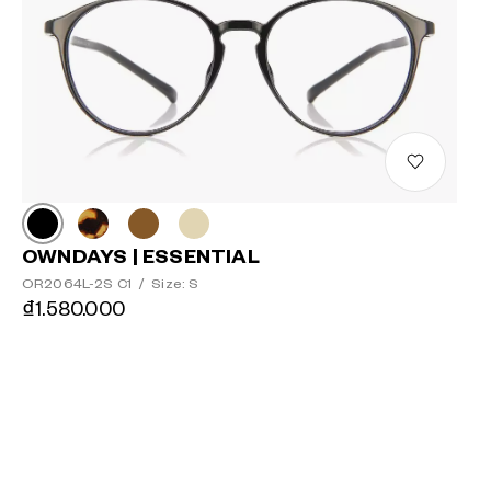
OWNDAYS | ESSENTIAL
OR2064L-2S C1
/
Size: S
₫1.580.000