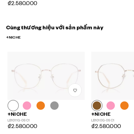
₫2.580.000
Cùng thương hiệu với sản phẩm này
+NICHE
+NICHE
+NICHE
LB1011G-0S C1
LB1010G-0S C1
₫2.580.000
₫2.580.000