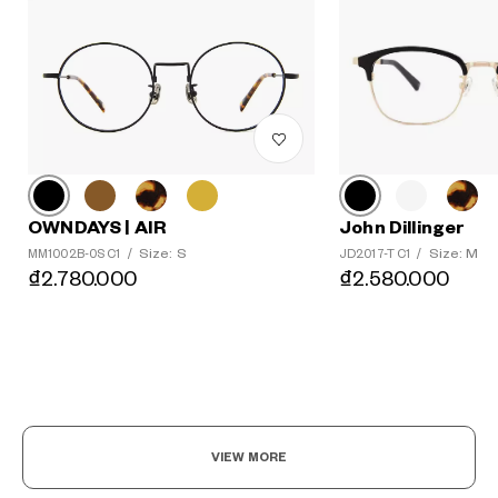
John Dillinger
OWNDAYS | AIR
Size: M
Size: S
JD2017-T C1
/
MM1002B-0S C1
/
₫2.580.000
₫2.780.000
?
+¥0
VIEW MORE