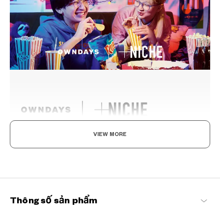
VIEW MORE
Thỏa sức đón đầu xu hướng mới, Thể hiện phong
cách nổi bật
Song song cùng với thời trang, kính mắt cũng thay đổi theo thời đại
qua việc luôn phát triển để bắt kịp những xu hướng mới nhất trong
khi vẫn mang tính ứng dụng với cuộc sống hàng ngày. Đây là những
dòng sản phẩm kính hoàn hảo giúp bạn có thể tìm thấy phong
Thông số sản phẩm
cách riêng của mình.