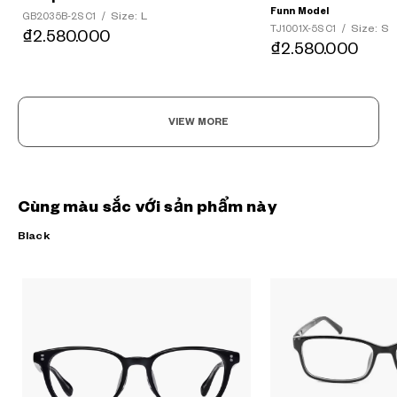
Funn Model
Size: L
GB2035B-2S C1
/
Size: S
TJ1001X-5S C1
/
₫2.580.000
₫2.580.000
VIEW MORE
Cùng màu sắc với sản phẩm này
Black