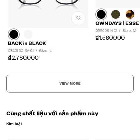
OWNDAYS | ESSE
Size: M
OR2005-N C1
/
₫1.580.000
BACK in BLACK
Size: L
OB2015G-5A C1
/
₫2.780.000
VIEW MORE
Cùng chất liệu với sản phẩm này
Kim loại