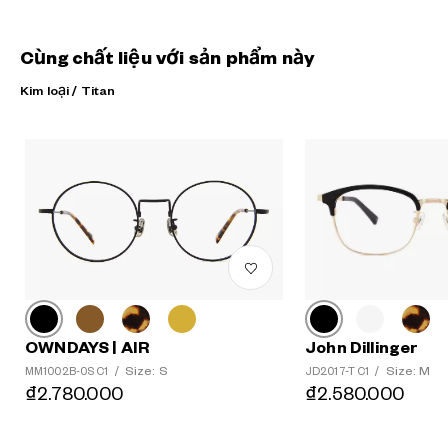
Cùng chất liệu với sản phẩm này
Kim loại / Titan
?
+¥0
John Dillinger
OWNDAYS | AIR
Size: M
Size: S
JD2017-T C1
/
MM1002B-0S C1
/
₫2.580.000
₫2.780.000