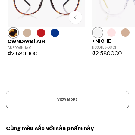
+NICHE
OWNDAYS | AIR
NC3015J-0S C1
AU8005N-1A C1
₫2.580.000
₫2.580.000
VIEW MORE
Cùng màu sắc với sản phẩm này