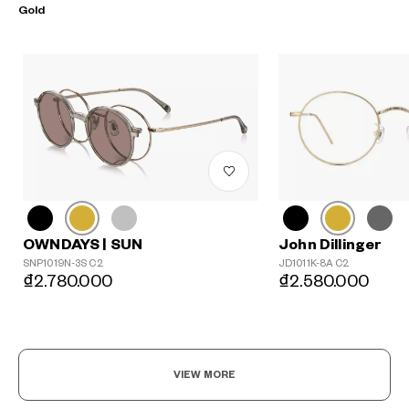
Gold
John Dillinger
OWNDAYS | SUN
JD1011K-8A C2
SNP1019N-3S C2
₫2.580.000
₫2.780.000
VIEW MORE