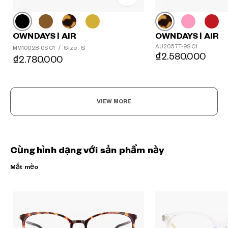
OWNDAYS | AIR
OWNDAYS | AIR
AU2057T-9S C1
Size: S
MM1002B-0S C1
/
₫2.580.000
₫2.780.000
VIEW MORE
Cùng hình dạng với sản phẩm này
Mắt mèo