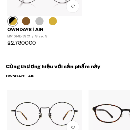
OWNDAYS | AIR
Size: S
MM1014B-3S C1
/
₫2.780.000
Cùng thương hiệu với sản phẩm này
OWNDAYS | AIR