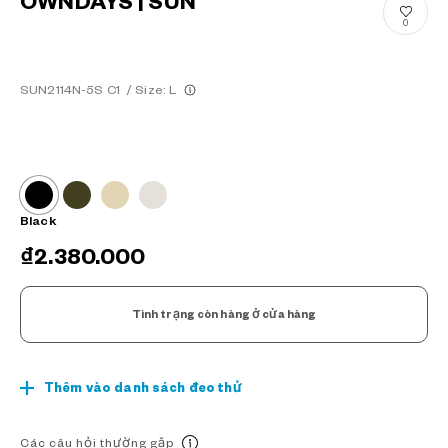
OWNDAYS | SUN
0
SUN2114N-5S C1
/
Size: L
Black
₫2.380.000
Tình trạng còn hàng ở cửa hàng
Thêm vào danh sách đeo thử
Các câu hỏi thường gặp