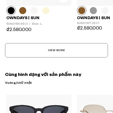
OWNDAYS | SUN
OWNDAYS | SUN
SUN2100T-2S C1
Size: L
SUN2118X-5S C1
/
₫2.580.000
₫2.580.000
VIEW MORE
Cùng hình dạng với sản phẩm này
Vuông/chữ nhật