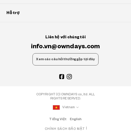
Hỗ trợ
Liên hệ với chúng tôi
info.vn@owndays.com
Xem các câu hỏi thường gặp tại đây
COPYRIGHT (C) OWNDAYS co., ltd. ALL
RIGHTS RESERVED.
Vietnam
Tiếng Việt
English
CHÍNH SÁCH BẢO MẬT