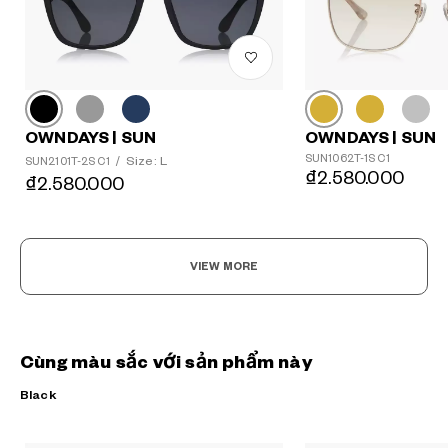
OWNDAYS | SUN
OWNDAYS | SUN
SUN1062T-1S C1
Size: L
SUN2101T-2S C1
/
₫2.580.000
₫2.580.000
VIEW MORE
Cùng màu sắc với sản phẩm này
Black