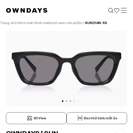
Trang chủ
Kính mát
Kính mátDanh sách sản phẩm
SUN2114N-5S
3D View
Đeo thử kính mắt ảo