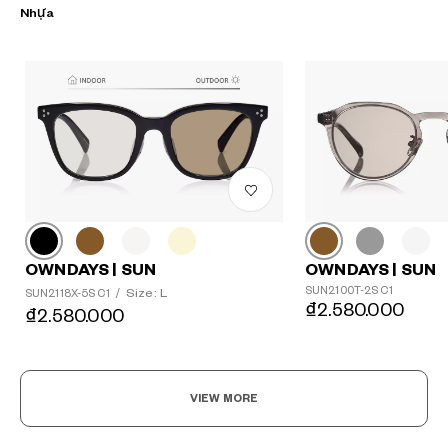
Nhựa
?
OWNDAYS | SUN
OWNDAYS | SUN
+¥0
SUN2100T-2S C1
Size: L
SUN2118X-5S C1
/
₫2.580.000
₫2.580.000
VIEW MORE