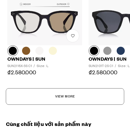
OWNDAYS | SUN
OWNDAYS | SUN
Size: L
Size: L
SUN2118X-5S C1
/
SUN2101T-2S C1
/
₫2.580.000
₫2.580.000
VIEW MORE
Cùng chất liệu với sản phẩm này