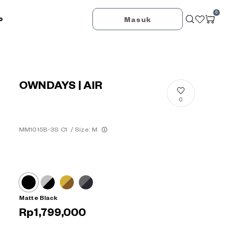
0
o
Masuk
OWNDAYS | AIR
0
MM1015B-3S C1
/
Size: M
Matte Black
Rp1,799,000