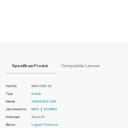
Spesifikasi Produk
Compatible Lenses
Hal/No.
MM1015B-3S
Tipe
Kotak
Merek
OWNDAYS | AIR
Jenis kelamin
MEN
WOMEN
Nose pad
Asian fit
Bahan
Logam
Titanium