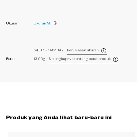
Ukuran
Ukuran M
54□17－145○34.7
Penjelasan ukuran
Berat
13.00g
Selengkapnya tentang berat produk
Produk yang Anda lihat baru-baru ini