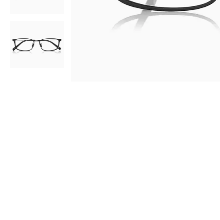
AR
3D