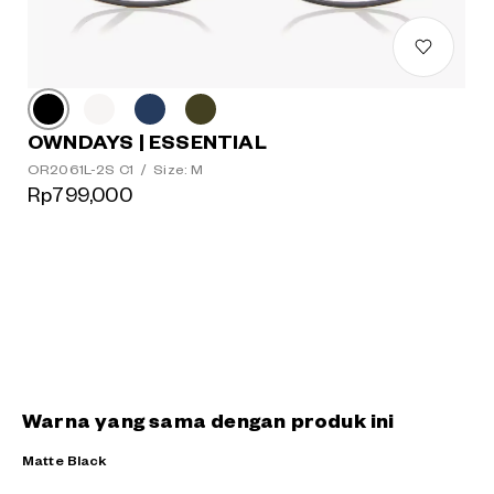
OWNDAYS | ESSENTIAL
OR2061L-2S C1
/
Size: M
Rp799,000
Warna yang sama dengan produk ini
Matte Black