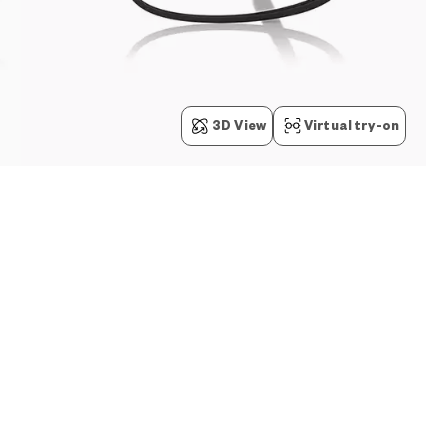
3D View
Virtual try-on