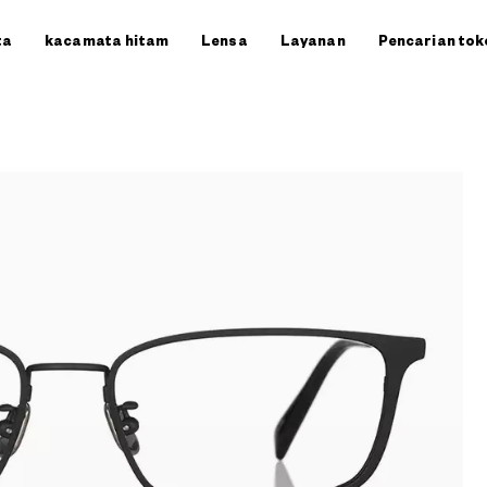
ta
kacamata hitam
Lensa
Layanan
Pencarian tok