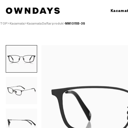
Kacama
TOP
Kacamata
KacamataDaftar produk
MM1015B-3S