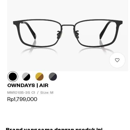
OWNDAYS | AIR
MM1015B-3S C1
/
Size: M
Rp1,799,000
Brand yang sama dengan produk ini