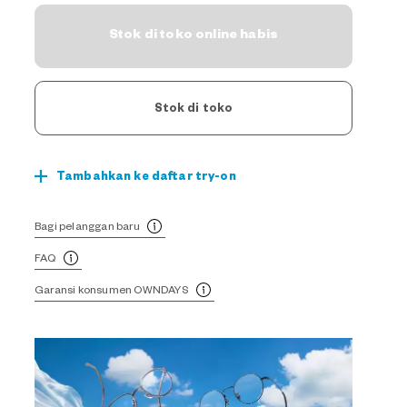
Stok di toko online habis
Stok di toko
Tambahkan ke daftar try-on
Bagi pelanggan baru
FAQ
Garansi konsumen OWNDAYS