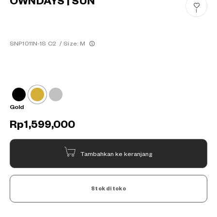
OWNDAYS | SUN
1
SNP1011N-1S C2
/
Size: M
Gold
Rp1,599,000
Tambahkan ke keranjang
Stok di toko