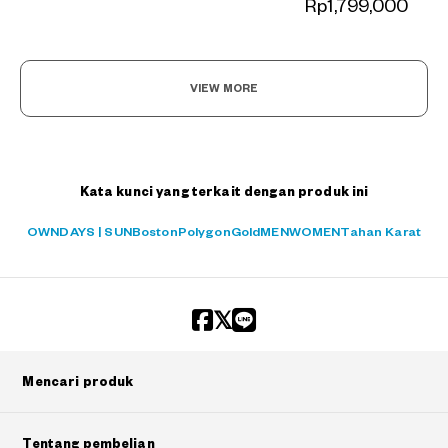
Rp1,799,000
+¥0
VIEW MORE
Kata kunci yang terkait dengan produk ini
OWNDAYS | SUN
Boston
Polygon
Gold
MEN
WOMEN
Tahan Karat
Mencari produk
Tentang pembelian