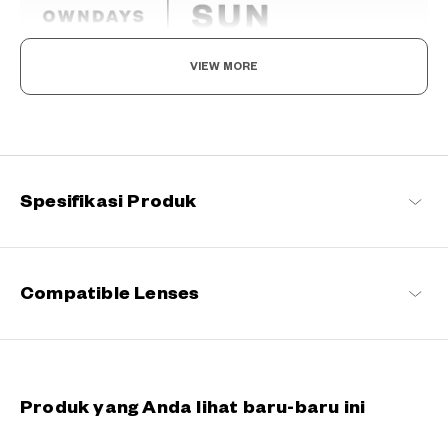
VIEW MORE
The day is yours!
Perpaduan antara mode dan fungsi. Hadir dalam berbagai desain
yang menarik, kacamata hitam ini tidak hanya mengurangi silau
dan melindungi mata Anda dari sinar UV, tetapi juga
memungkinkan Anda melihat dunia dengan lebih jelas. Dengan
Spesifikasi Produk
MATAHARI di sisi Anda, setiap momen menjadi lebih istimewa.
OWNDAYS | SUN Daftar produk
Compatible Lenses
Produk yang Anda lihat baru-baru ini