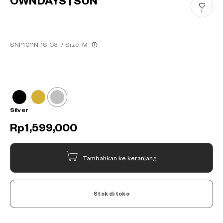
OWNDAYS | SUN
1
SNP1011N-1S C3
/
Size: M
Silver
Rp1,599,000
Tambahkan ke keranjang
Stok di toko