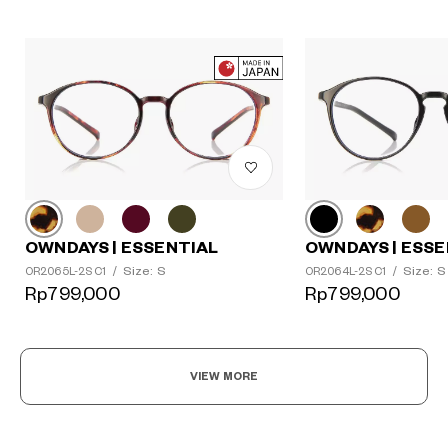
OWNDAYS | ESSENTIAL
OWNDAYS | ESSE
Size: S
Size: S
OR2065L-2S C1
/
OR2064L-2S C1
/
Rp799,000
Rp799,000
VIEW MORE