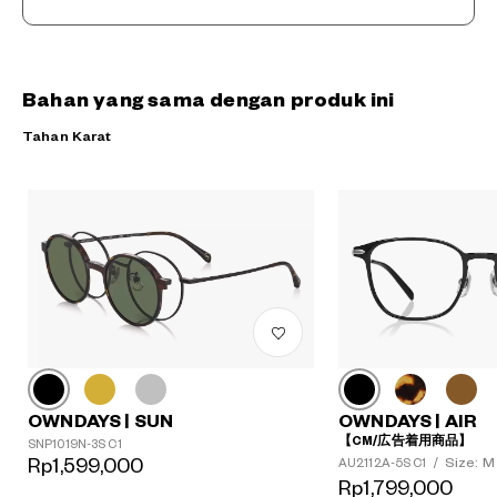
Bahan yang sama dengan produk ini
Tahan Karat
OWNDAYS | SUN
OWNDAYS | AIR
【CM/広告着用商品】
SNP1019N-3S C1
Rp1,599,000
Size: M
AU2112A-5S C1
/
?
Rp1,799,000
+¥0