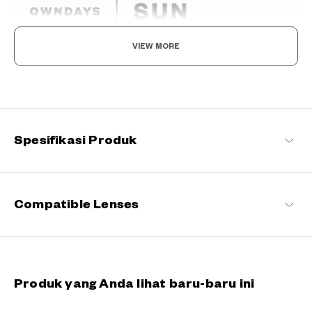
VIEW MORE
The day is yours!
Perpaduan antara mode dan fungsi. Hadir dalam berbagai desain
yang menarik, kacamata hitam ini tidak hanya mengurangi silau
dan melindungi mata Anda dari sinar UV, tetapi juga
memungkinkan Anda melihat dunia dengan lebih jelas. Dengan
Spesifikasi Produk
MATAHARI di sisi Anda, setiap momen menjadi lebih istimewa.
OWNDAYS | SUN Daftar produk
Compatible Lenses
Produk yang Anda lihat baru-baru ini