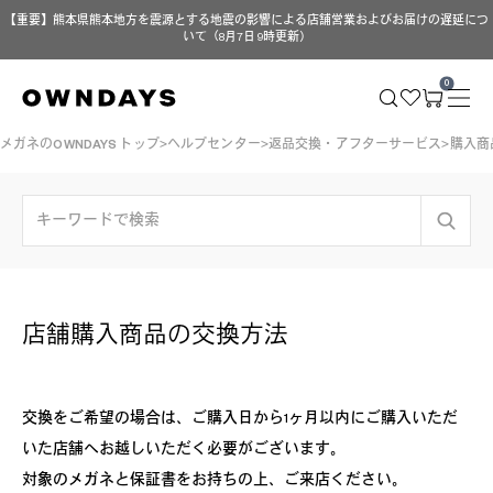
【重要】熊本県熊本地方を震源とする地震の影響による店舗営業およびお届けの遅延につ
いて（8月7日 9時更新）
0
メガネのOWNDAYS トップ
ヘルプセンター
返品交換・アフターサービス
購入商
店舗購入商品の交換方法
交換をご希望の場合は、ご購入日から1ヶ月以内にご購入いただ
いた店舗へお越しいただく必要がございます。
対象のメガネと保証書をお持ちの上、ご来店ください。