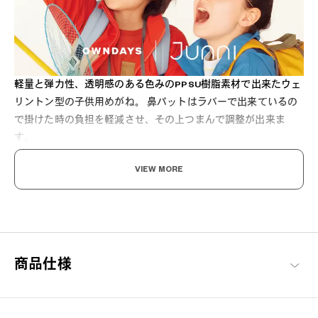
軽量と弾力性、透明感のある色みのPPSU樹脂素材で出来たウェ
リントン型の子供用めがね。 鼻パットはラバーで出来ているの
で掛けた時の負担を軽減させ、その上つまんで調整が出来ま
す。
VIEW MORE
軽さとタフさと 可愛らしさと。
商品仕様
「おしゃれアイテムは大人の為だけじゃない」をコンセプトに展
開するキッズブランド。お子様にも安心してかけていただけるよ
う、フィット感を追求し顔馴染みのよいデザインを提案。