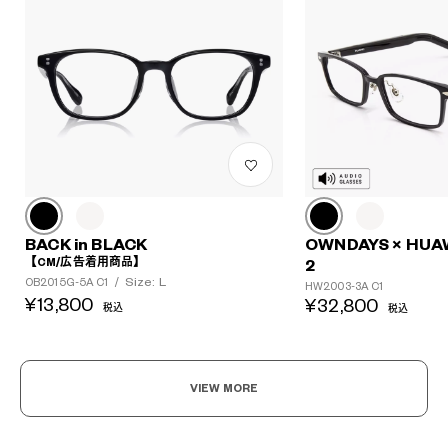
BACK in BLACK
OWNDAYS × HUA
【CM/広告着用商品】
2
Size: L
OB2015G-5A C1
/
HW2003-3A C1
¥13,800
¥32,800
税込
税込
VIEW MORE