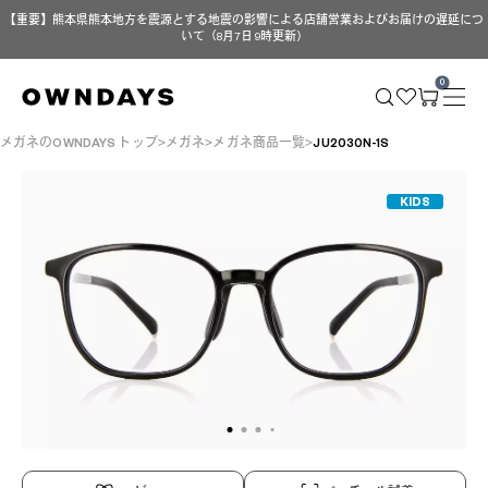
【重要】熊本県熊本地方を震源とする地震の影響による店舗営業およびお届けの遅延につ
いて（8月7日 9時更新）
0
メガネのOWNDAYS トップ
メガネ
メガネ商品一覧
JU2030N-1S
KIDS