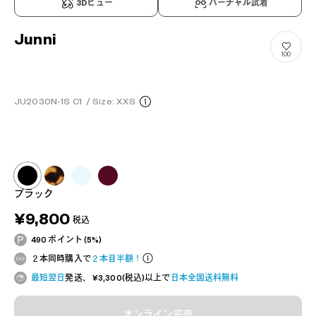
3Dビュー
バーチャル試着
Junni
100
JU2030N-1S C1
/
Size: XXS
ブラック
¥9,800
税込
490 ポイント (5%)
２本同時購入で
２本目半額！
最短翌日
発送、 ¥3,300(税込)以上で
日本全国送料無料
オンライン完売