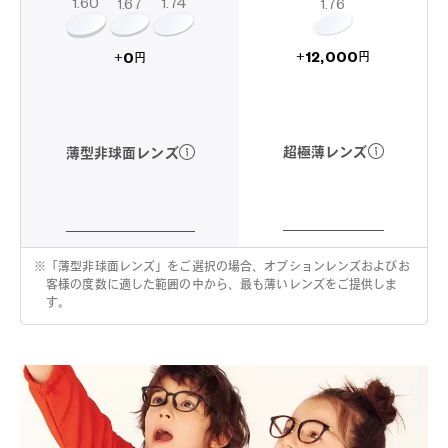
1.60
1.74
1.67
1.76
12,000
0
+
+
円
円
超極薄レンズ
薄型非球面レンズ
※
「薄型非球面レンズ」をご選択の場合、オプションレンズおよびお
客様の度数に適した範囲の中から、最も薄いレンズをご提供しま
す。