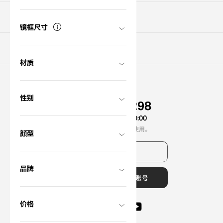
新手指南
镜框尺寸
新会员注册
材质
联络我们
性别
0120-900-298
服务时间
10:00 - 20:00
从手机跟PHS也可以使用。
顔型
查看常见问题
品牌
?
OWNDAYS官方账号
+¥0
价格