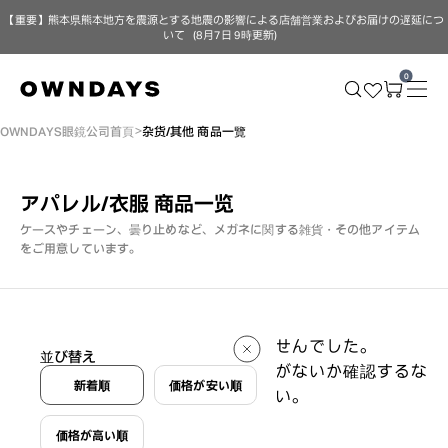
【重要】熊本県熊本地方を震源とする地震の影響による店舗営業およびお届けの遅延につ
いて（8月7日 9時更新）
0
OWNDAYS眼鏡公司首頁
杂货/其他 商品一覽
アパレル/衣服
商品一览
ケースやチェーン、曇り止めなど、メガネに関する雑貨・その他アイテム
をご用意しています。
0 件
条件に一致する商品は見つかりませんでした。
並び替え
条件の数を減らす、条件に間違いがないか確認するな
0 件
新着順
価格が安い順
どの方法でもう一度お試しください。
価格が高い順