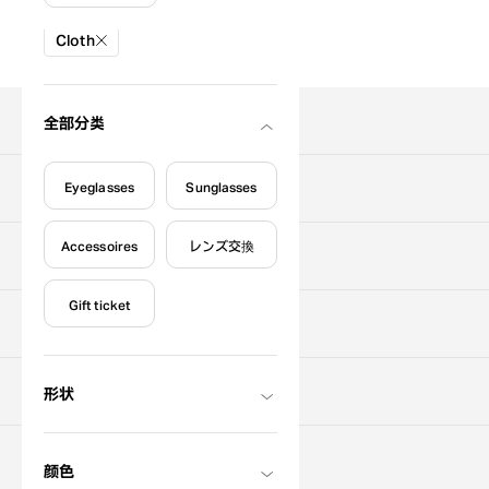
絞り込み条件
Cloth
搜索商品
全部分类
Eyeglasses
Sunglasses
关于购买
Accessoires
レンズ交換
寻找门店
Gift ticket
关于OWNDAYS
支援服务
形状
联系我们
颜色