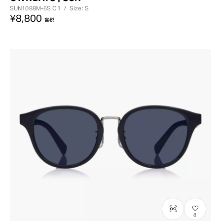
SUN1088M-6S
C1
/
Size: S
¥8,800
含税
8