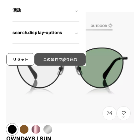
活动
search.display-options
リセット
この条件で絞り込む
56
OWNDAYS | SUN