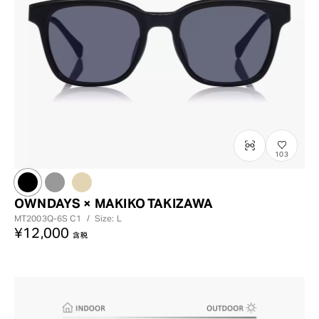
?
+¥0
103
OWNDAYS × MAKIKO TAKIZAWA
MT2003Q-6S
C1
/
Size: L
¥12,000
含税