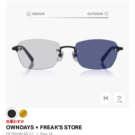
179
在庫わずか
OWNDAYS × FREAK'S STORE
FK1005M-6S
C1
/
Size: M