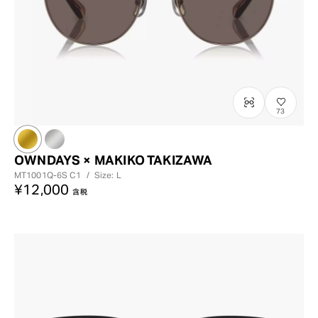
73
OWNDAYS × MAKIKO TAKIZAWA
MT1001Q-6S
C1
/
Size: L
¥12,000
含税