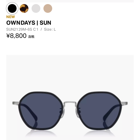
NEW
OWNDAYS | SUN
SUN2129M-6S
C1
/
Size: L
¥8,800
含税