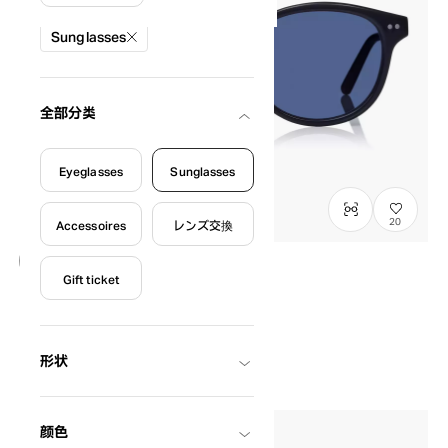
絞り込み条件
Sunglasses
全部分类
Eyeglasses
Sunglasses
20
Accessoires
レンズ交換
Gift ticket
NEW
OWNDAYS | SUN
SUN2128M-6S
C1
/
Size: XL
¥8,800
含税
形状
颜色