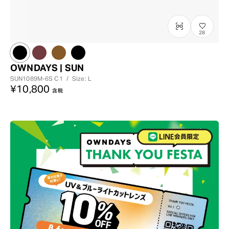
28
OWNDAYS | SUN
SUN1089M-6S
C1
/
Size: L
¥10,800
含税