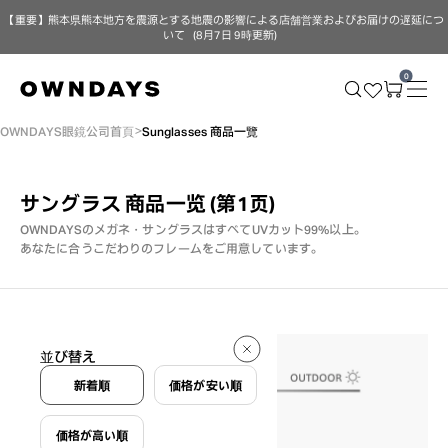
【重要】熊本県熊本地方を震源とする地震の影響による店舗営業およびお届けの遅延につ
いて（8月7日 9時更新）
0
OWNDAYS眼鏡公司首頁
Sunglasses 商品一覽
サングラス 商品一览 (第1页)
OWNDAYSのメガネ・サングラスはすべてUVカット99%以上。
あなたに合うこだわりのフレームをご用意しています。
41 件
並び替え
41 件
新着順
価格が安い順
価格が高い順