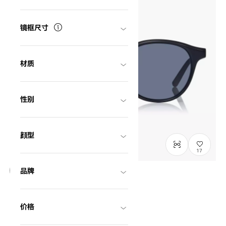
镜框尺寸
材质
性别
顔型
17
品牌
NEW
OWNDAYS | SUN
SUN2127M-6S
C1
/
Size: L
价格
¥8,800
含税