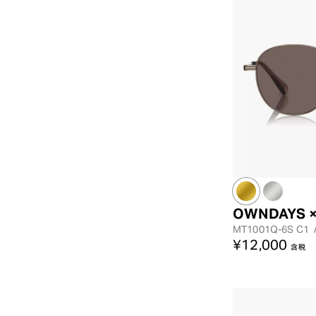
OWNDAYS ×
MT1001Q-6S
C1
¥12,000
含税