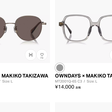
73
 MAKIKO TAKIZAWA
OWNDAYS × MAKIKO T
/
Size: L
MT2001Q-6S
C3
/
Size: L
¥14,000
含税