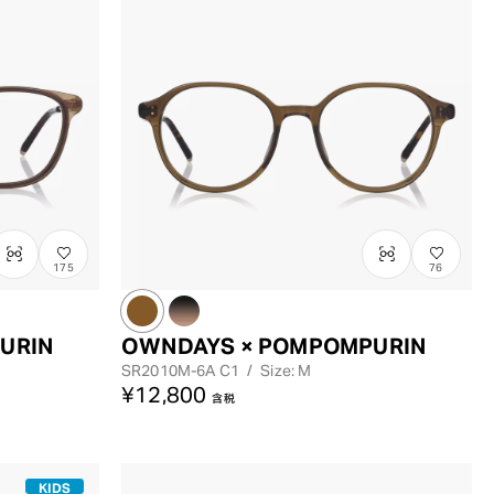
175
76
URIN
OWNDAYS × POMPOMPURIN
SR2010M-6A
C1
/
Size: M
¥12,800
含税
KIDS