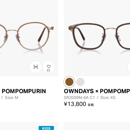
レンズカラー
65
× POMPOMPURIN
OWNDAYS × POMPOMP
/
Size: M
SR2009M-6A
C1
/
Size: XS
¥13,800
含税
KIDS