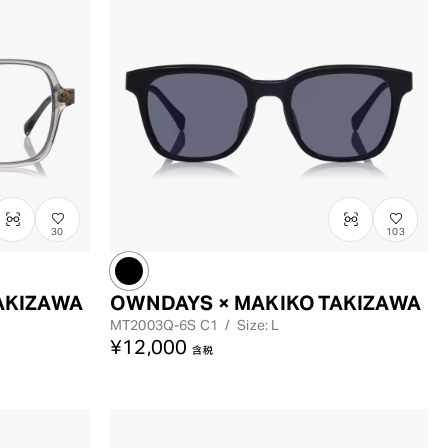
30
103
AKIZAWA
OWNDAYS × MAKIKO TAKIZAWA
MT2003Q-6S
C1
/
Size: L
¥12,000
含税