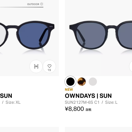
19
NEW
 SUN
OWNDAYS | SUN
/
Size: XL
SUN2127M-6S
C1
/
Size: L
¥8,800
含税