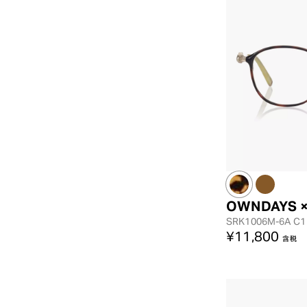
OWNDAYS 
SRK1006M-6A
C1
¥11,800
含税