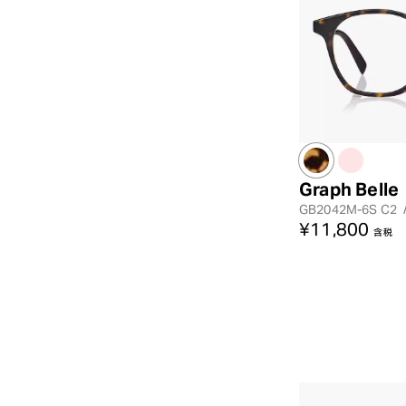
Graph Belle
GB2042M-6S
C2
¥11,800
含税