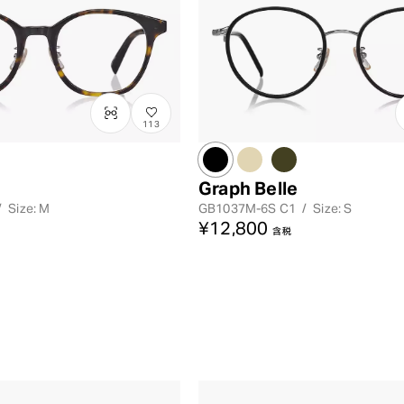
113
Graph Belle
/
Size: M
GB1037M-6S
C1
/
Size: S
¥12,800
含税