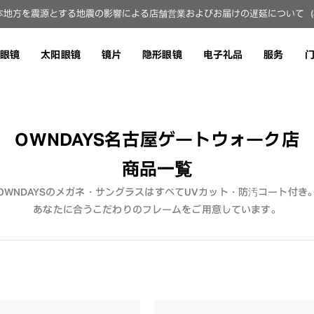
地方を震源とする地震の影響による店舗営業およびお届けの遅延について（8月
眼镜
太阳眼镜
镜片
隐形眼镜
电子礼品
服务
OWNDAYS名古屋ゲートウォーク店
商品一覧
OWNDAYSのメガネ・サングラスはすべてUVカット・防汚コート付き
あなたに合うこだわりのフレームをご用意しています。