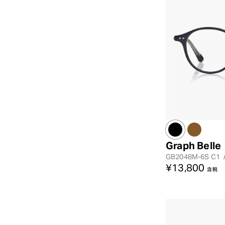
Graph Belle
GB2048M-6S
C1
¥13,800
含税