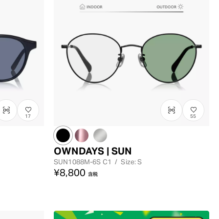
価格が安い
順
価格が高い
順
17
55
OWNDAYS | SUN
SUN1088M-6S
C1
/
Size: S
¥8,800
含税