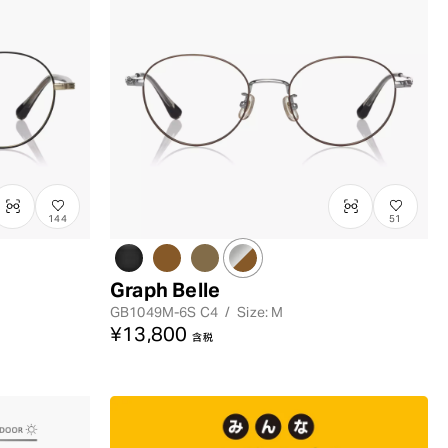
144
51
Graph Belle
GB1049M-6S
C4
/
Size: M
¥13,800
含税