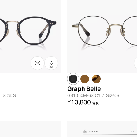
250
Graph Belle
/
Size: S
GB1050M-6S
C1
/
Size: S
¥13,800
含税