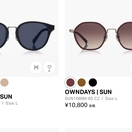
8
OWNDAYS | SUN
 SUN
SUN1089M-6S
C2
/
Size: L
/
Size: L
¥10,800
含税