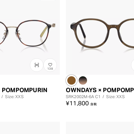
138
× POMPOMPURIN
OWNDAYS × POMPOMP
/
Size: XXS
SRK2002M-6A
C1
/
Size: XXS
¥11,800
含税