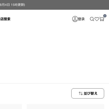
4日 15時更新）
0
门店搜索
登录
。
並び替え
新着順