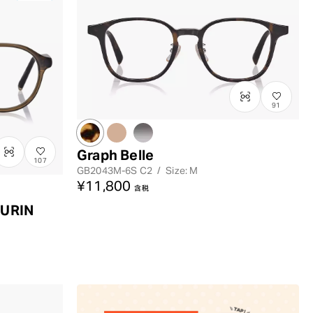
91
Graph Belle
107
GB2043M-6S
C2
/
Size: M
¥11,800
含税
URIN