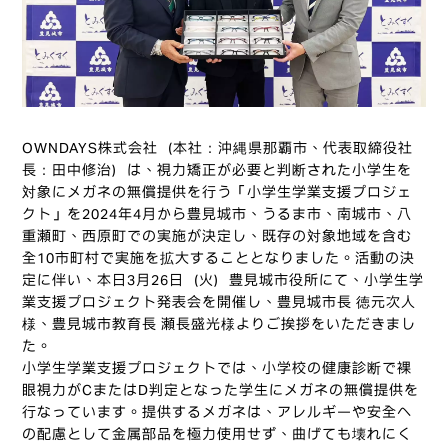
OWNDAYS株式会社（本社：沖縄県那覇市、代表取締役社
長：田中修治）は、視力矯正が必要と判断された小学生を
対象にメガネの無償提供を行う「小学生学業支援プロジェ
クト」を2024年4月から豊見城市、うるま市、南城市、八
重瀬町、西原町での実施が決定し、既存の対象地域を含む
全10市町村で実施を拡大することとなりました。活動の決
定に伴い、本日3月26日（火）豊見城市役所にて、小学生学
業支援プロジェクト発表会を開催し、豊見城市長 徳元次人
様、豊見城市教育長 瀬長盛光様よりご挨拶をいただきまし
た。
小学生学業支援プロジェクトでは、小学校の健康診断で裸
眼視力がCまたはD判定となった学生にメガネの無償提供を
行なっています。提供するメガネは、アレルギーや安全へ
の配慮として金属部品を極力使用せず、曲げても壊れにく