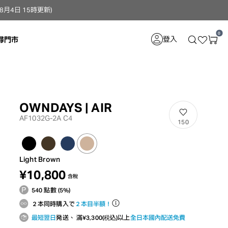
4日 15時更新）
0
登入
尋門市
OWNDAYS | AIR
AF1032G-2A C4
150
Light Brown
¥10,800
含稅
540 點數 (5%)
２本同時購入で
２本目半額！
最短翌日
発送、 滿¥3,300(税込)以上
全日本國內配送免費