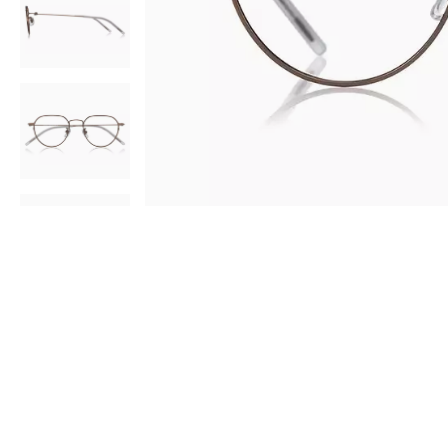
AR
3D