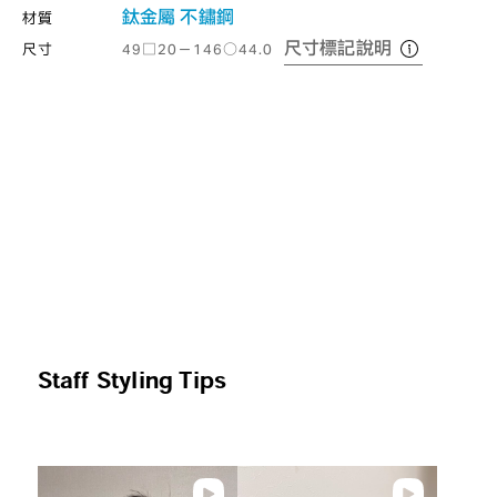
鈦金屬
不鏽鋼
材質
尺寸標記說明
尺寸
49□20－146○44.0
Staff Styling Tips