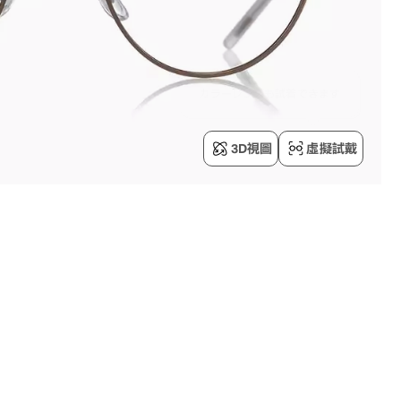
3D視圖
虛擬試戴