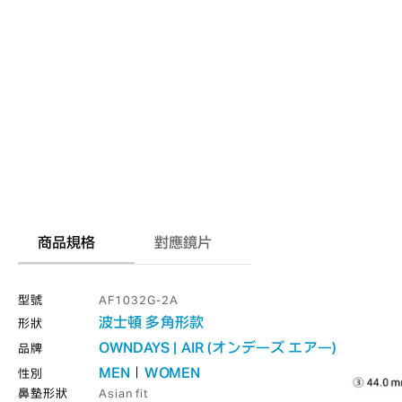
商品規格
對應鏡片
型號
AF1032G-2A
波士頓
多角形款
形狀
OWNDAYS | AIR (オンデーズ エアー)
品牌
MEN
WOMEN
性別
鼻墊形狀
Asian fit