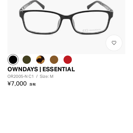
OWNDAYS | ESSENTIAL
OR2005-N C1
/
Size: M
¥7,000
含稅