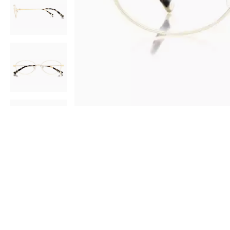
AR
3D