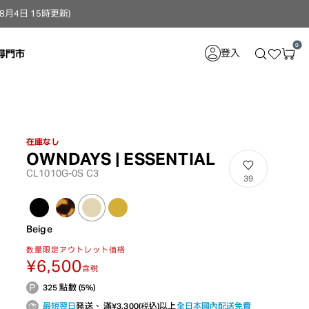
4日 15時更新）
0
登入
尋門市
在庫なし
OWNDAYS | ESSENTIAL
CL1010G-0S C3
39
Beige
数量限定アウトレット価格
¥6,500
含稅
325 點數 (5%)
最短翌日
発送、 滿¥3,300(税込)以上
全日本國內配送免費