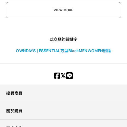
OWNDAYS × HUAWEI
OWNDAYS × HU
Eyewear 2
Eyewear 2
HW2003-3A C1
HW2004-3A C1
¥32,800
¥32,800
含稅
含稅
VIEW MORE
此商品的關鍵字
OWNDAYS | ESSENTIAL
方型
Black
MEN
WOMEN
樹脂
搜尋商品