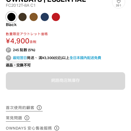
FC2012T-8A C1
391
Black
数量限定アウトレット価格
¥4,900
含稅
245 點數 (5%)
最短翌日
発送、 滿¥3,300(税込)以上
全日本國內配送免費
返品・交換不可
網路商店無庫存
首次使用的顧客
常見問題
OWNDAYS 安心售後服務