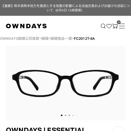
【重要】熊本県熊本地方を震源とする地震の影響による店舗営業およびお届けの遅延につ
いて（8月4日 15時更新）
0
OWNDAYS眼鏡公司首頁
眼鏡
眼鏡商品一覽
FC2012T-8A
OWNDAYS | ESSENTIAL