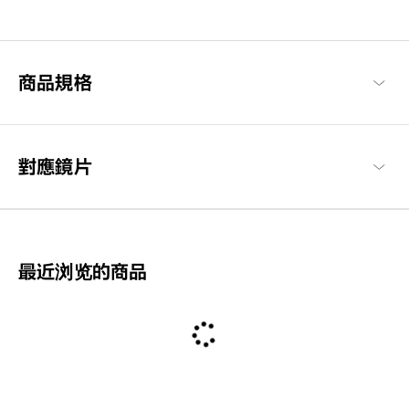
以每個人都能享受眼鏡搭配樂趣與作為日常必需品的概念構想，基
本簡約的設計，也注重耐用性與材質的OWNDAYS代表系列。
OWNDAYS | ESSENTIAL 商品一覽
商品規格
對應鏡片
最近浏览的商品