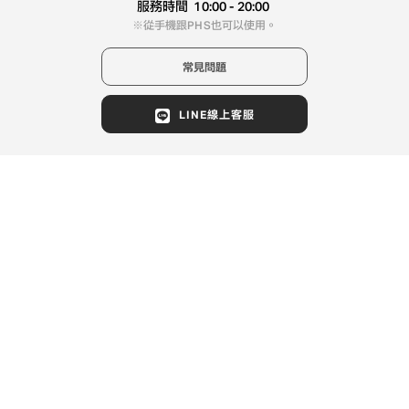
聯絡我們
0120-900-298
服務時間
10:00 - 20:00
從手機跟PHS也可以使用。
常見問題
LINE線上客服
COPYRIGHT (C) OWNDAYS co., ltd. ALL
RIGHTS RESERVED.
Japan
日本語
English
中文 (简体)
中文 (繁體)