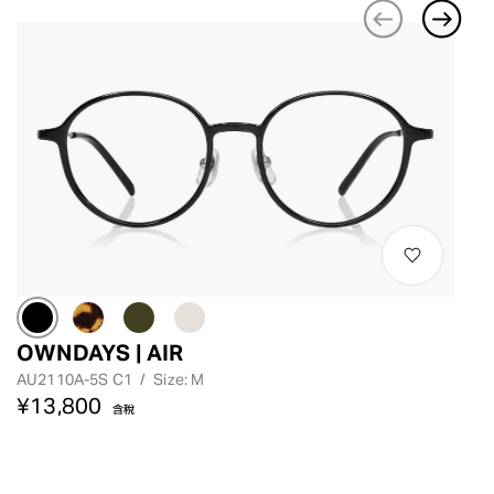
OWNDAYS | AIR
AU2110A-5S C1
/
Size: M
¥13,800
含稅