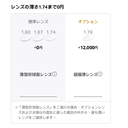
レンズの薄さ1.74まで0円
標準レンズ
オプション
1.60
1.74
1.67
1.76
12,000
0
+
+
円
円
超極薄レンズ
薄型非球面レンズ
※
「薄型非球面レンズ」をご選択の場合、オプションレン
ズおよびお客様の度数に適した範囲の中から、最も薄い
レンズをご提供します。