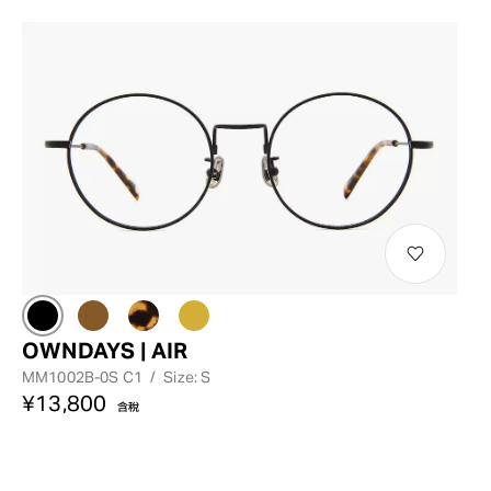
OWNDAYS | AIR
MM1002B-0S C1
/
Size: S
¥13,800
含稅