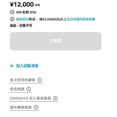
¥12,000
含稅
600 點數 (5%)
最短翌日
発送、 滿¥3,300(税込)以上
全日本國內配送免費
返品・交換不可
已售完
加入試戴清單
首次使用的顧客
常見問題
OWNDAYS 安心售後服務
海外轉寄服務