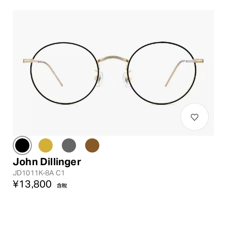
John Dillinger
JD1011K-8A C1
¥13,800
含稅