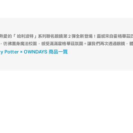
熱愛的「 哈利波特」系列聯名眼鏡第 2 彈全新登場！靈感來自霍格華
，彷彿置身魔法校園，感受滿滿霍格華茲氛圍。讓我們再次透過眼鏡，
ry Potter × OWNDAYS 商品一覽