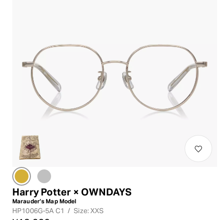
Harry Potter × OWNDAYS
Marauder’s Map Model
HP1006G-5A C1
/
Size: XXS