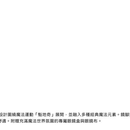
レンズカラー
計圍繞魔法運動「魁地奇」展開，並融入多種經典魔法元素。鏡腳靈感來
舒適。附贈充滿魔法世界氛圍的專屬眼鏡盒與眼鏡布。