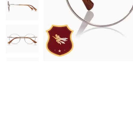
AR
3D