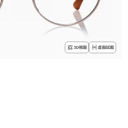
3D視圖
虛擬試戴