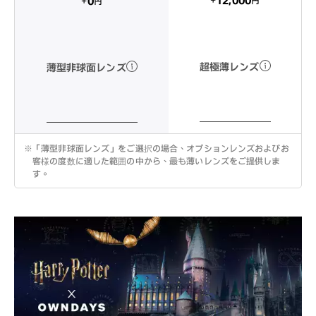
12,000
0
+
+
円
円
超極薄レンズ
薄型非球面レンズ
※
「薄型非球面レンズ」をご選択の場合、オプションレンズおよびお
客様の度数に適した範囲の中から、最も薄いレンズをご提供しま
す。