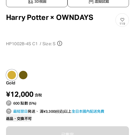
3D視圖
虛擬試戴
Harry Potter × OWNDAYS
119
HP1002B-4S C1
/
Size: S
Gold
¥12,000
含稅
600 點數 (5%)
最短翌日
発送、 滿¥3,300(税込)以上
全日本國內配送免費
返品・交換不可
已售完