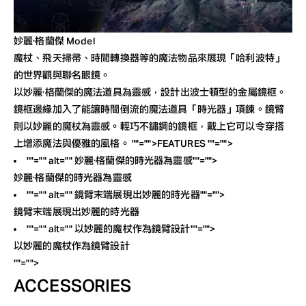
妙麗·格蘭傑 Model
魔杖、飛天掃帚、時間轉換器等的魔法物品來展現「哈利波特」
的世界觀與聯名眼鏡。
以妙麗·格蘭傑的魔法道具為靈感，設計出波士頓型的金屬鏡框。
鏡框邊緣加入了能讓時間倒流的魔法道具「時光器」項鍊。鏡臂
則以妙麗的魔杖為靈感。輕巧不鏽鋼的鏡框，戴上它可以令穿搭
上增添魔法與優雅的風格。
""="">FEATURES
""="">
""="" alt="" 妙麗·格蘭傑的時光器為靈感""="">
妙麗·格蘭傑的時光器為靈感
""="" alt="" 鏡臂末端展現出妙麗的時光器""="">
鏡臂末端展現出妙麗的時光器
""="" alt="" 以妙麗的魔杖作為鏡臂設計""="">
以妙麗的魔杖作為鏡臂設計
""="">
ACCESSORIES