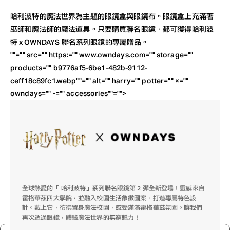
哈利波特的魔法世界為主題的眼鏡盒與眼鏡布。眼鏡盒上充滿著
巫師和魔法師的魔法道具。只要購買聯名眼鏡，都可獲得哈利波
特 x OWNDAYS 聯名系列眼鏡的專屬贈品。
""="" src="" https:="" www.owndays.com="" storage=""
products="" b9776af5-6be1-482b-9112-
ceff18c89fc1.webp""="" alt="" harry="" potter="" ×=""
owndays="" -="" accessories""="">
全球熱愛的「 哈利波特」系列聯名眼鏡第 2 彈全新登場！靈感來自
霍格華茲四大學院，並融入校園生活象徵圖案，打造專屬特色設
計。戴上它，彷彿置身魔法校園，感受滿滿霍格華茲氛圍。讓我們
再次透過眼鏡，體驗魔法世界的無窮魅力！