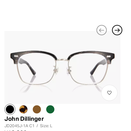
John Dillinger
JD2045J-1A C1
/
Size: L