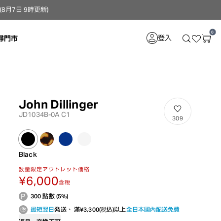
月7日 9時更新）
0
登入
尋門市
John Dillinger
JD1034B-0A C1
309
Black
数量限定アウトレット価格
¥6,000
含稅
300 點數 (5%)
最短翌日
発送、 滿¥3,300(税込)以上
全日本國內配送免費