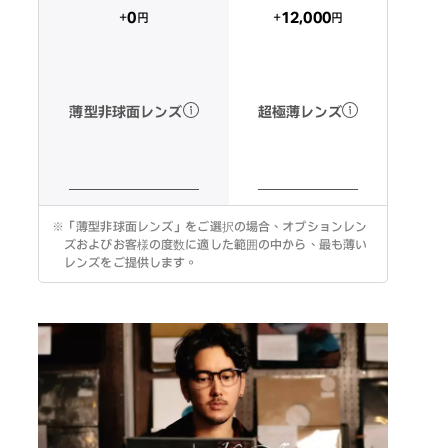
12,000
0
+
+
円
円
超極薄レンズ
薄型非球面レンズ
※
「薄型非球面レンズ」をご選択の場合、オプションレン
ズおよびお客様の度数に適した範囲の中から、最も薄い
レンズをご提供します。