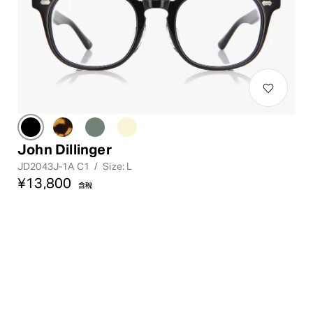
John Dillinger
JD2043J-1A C1
/
Size: L
¥13,800
含稅