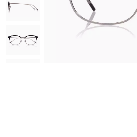
AR
3D