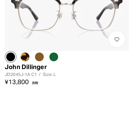
John Dillinger
JD2045J-1A C1
/
Size: L
¥13,800
含稅