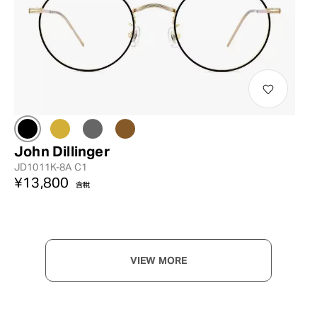
John Dillinger
JD1011K-8A C1
¥13,800
含稅
VIEW MORE