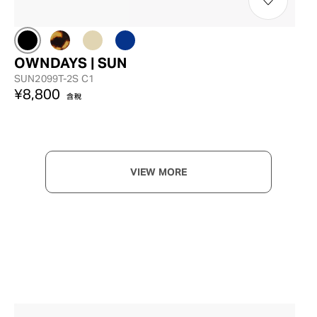
OWNDAYS | SUN
SUN2099T-2S C1
¥8,800
含稅
VIEW MORE