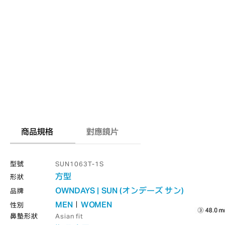
商品規格
對應鏡片
型號
SUN1063T-1S
方型
形狀
OWNDAYS | SUN (オンデーズ サン)
品牌
MEN
WOMEN
性別
鼻墊形狀
Asian fit