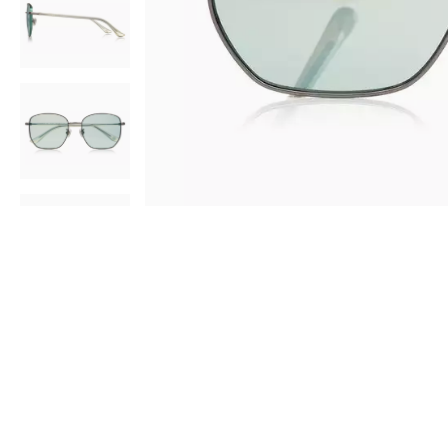
AR
3D