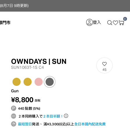
月7日 9時更新）
0
登入
尋門市
OWNDAYS | SUN
SUN1063T-1S C4
45
Gun
¥8,800
含稅
440 點數 (5%)
２本同時購入で
２本目半額！
最短翌日
発送、 滿¥3,300(税込)以上
全日本國內配送免費