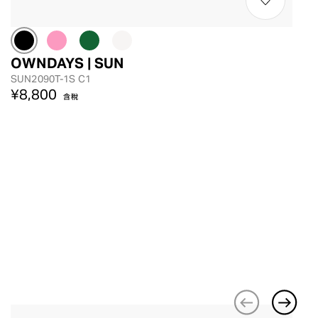
OWNDAYS | SUN
SUN2090T-1S C1
¥8,800
含稅