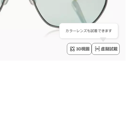
カラーレンズも試着できます
3D視圖
虛擬試戴