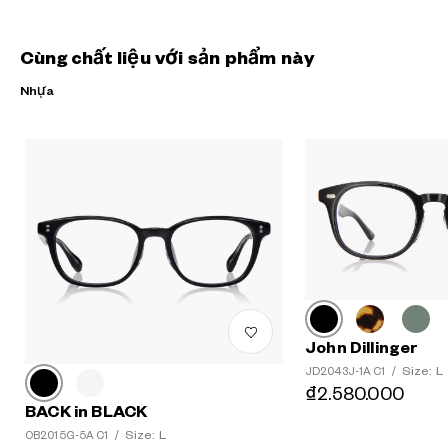
Cùng chất liệu với sản phẩm này
Nhựa
John Dillinger
?
Size: L
JD2043J-1A C1
/
+¥0
₫2.580.000
BACK in BLACK
Size: L
OB2015G-5A C1
/