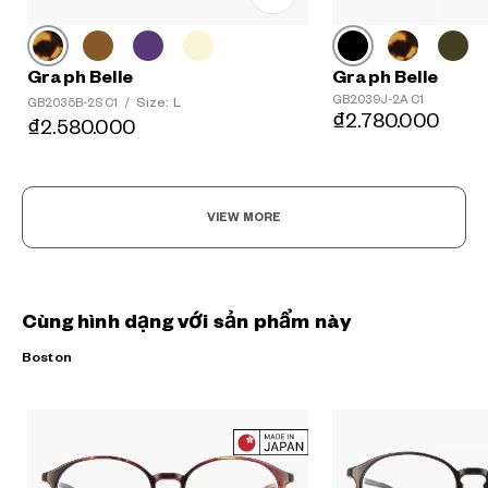
Graph Belle
Graph Belle
GB2039J-2A C1
Size: L
GB2035B-2S C1
/
₫2.780.000
₫2.580.000
VIEW MORE
Cùng hình dạng với sản phẩm này
Boston