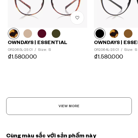
OWNDAYS | ESSENTIAL
OWNDAYS | ESSE
Size: S
Size: S
OR2065L-2S C1
/
OR2064L-2S C1
/
₫1.580.000
₫1.580.000
VIEW MORE
Cùng màu sắc với sản phẩm này