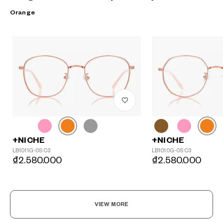
Orange
+NICHE
+NICHE
LB1011G-0S C3
LB1010G-0S C3
₫2.580.000
₫2.580.000
VIEW MORE