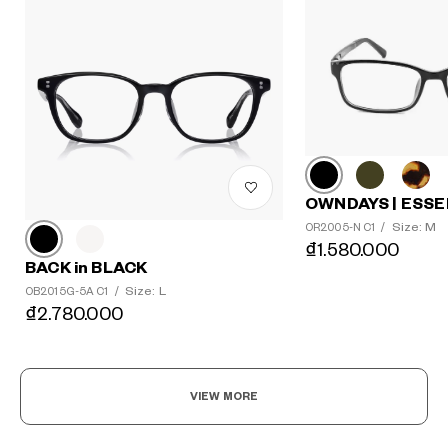
OWNDAYS | ESSE
Size: M
OR2005-N C1
/
₫1.580.000
BACK in BLACK
Size: L
OB2015G-5A C1
/
₫2.780.000
VIEW MORE