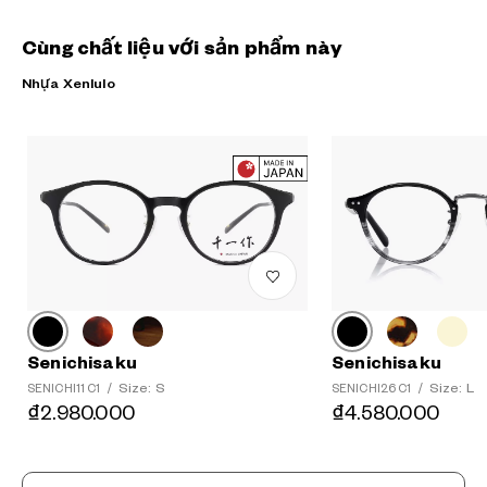
Cùng chất liệu với sản phẩm này
Nhựa Xenlulo
?
+¥0
Senichisaku
Senichisaku
Size: S
Size: L
SENICHI11 C1
/
SENICHI26 C1
/
₫2.980.000
₫4.580.000