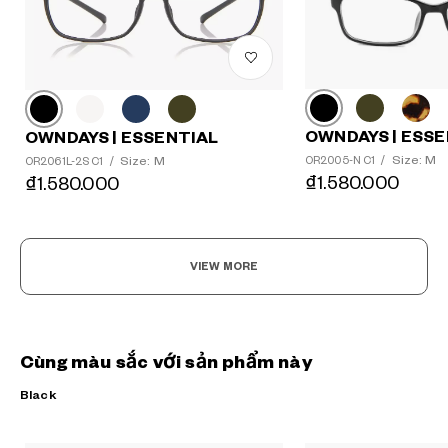
OWNDAYS | ESSE
OWNDAYS | ESSENTIAL
Size: M
Size: M
OR2005-N C1
/
OR2061L-2S C1
/
₫1.580.000
₫1.580.000
VIEW MORE
Cùng màu sắc với sản phẩm này
Black