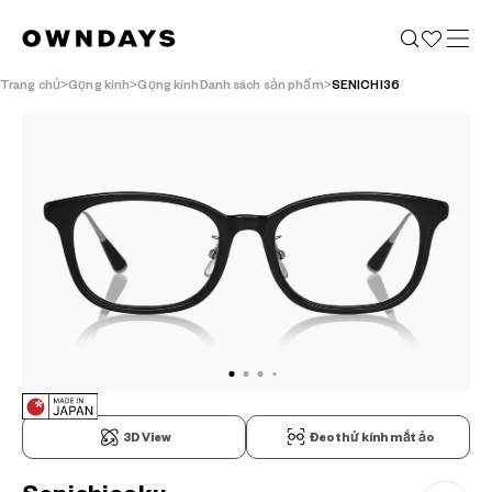
Trang chủ
Gọng kính
Gọng kínhDanh sách sản phẩm
SENICHI36
3D View
Đeo thử kính mắt ảo