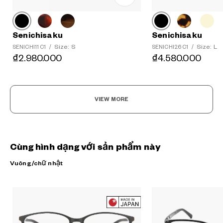
Senichisaku
Senichisaku
Size: S
Size: L
SENICHI11 C1
/
SENICHI26 C1
/
₫2.980.000
₫4.580.000
VIEW MORE
Cùng hình dạng với sản phẩm này
Vuông/chữ nhật