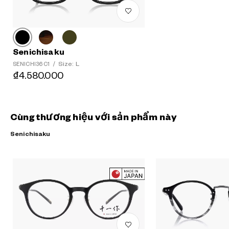
Senichisaku
Size: L
SENICHI36 C1
/
₫4.580.000
Cùng thương hiệu với sản phẩm này
Senichisaku