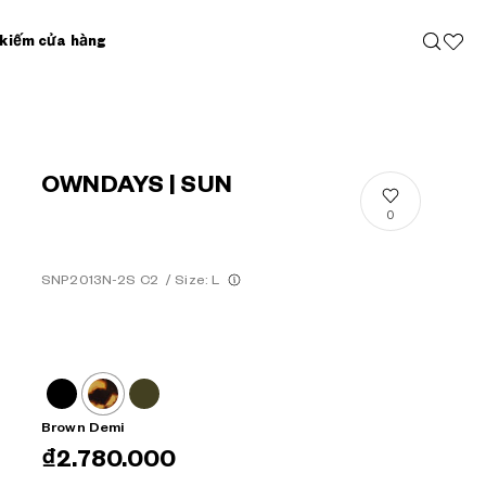
kiếm cửa hàng
OWNDAYS | SUN
0
SNP2013N-2S C2
/
Size: L
Brown Demi
₫2.780.000