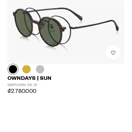
OWNDAYS | SUN
SNP1019N-3S C1
₫2.780.000