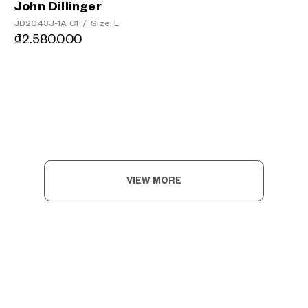
John Dillinger
JD2043J-1A C1
/
Size: L
₫2.580.000
VIEW MORE