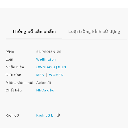
Thông số sản phẩm
Loại tròng kính sử dụng
P/No.
SNP2013N-2S
Loại
Wellington
Nhãn hiệu
OWNDAYS | SUN
Giới tính
MEN
WOMEN
Miếng đệm mũi
Asian fit
Chất liệu
Nhựa dẻo
Kích cỡ
Kích cỡ L