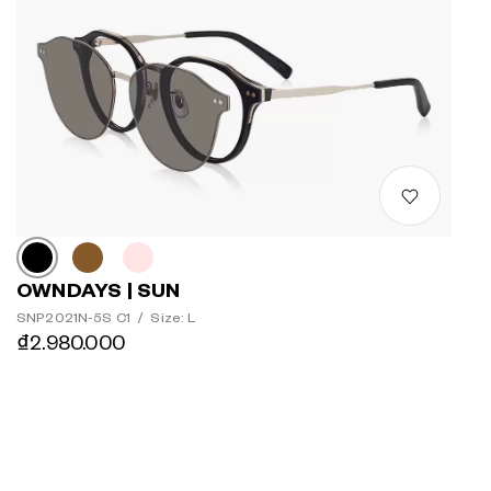
OWNDAYS | SUN
SNP2021N-5S C1
/
Size: L
₫2.980.000