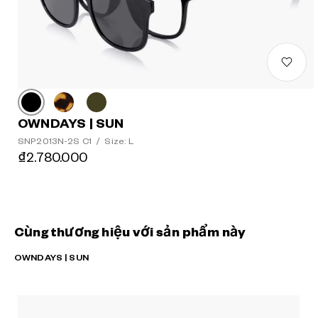
OWNDAYS | SUN
SNP2013N-2S C1
/
Size: L
₫2.780.000
Cùng thương hiệu với sản phẩm này
OWNDAYS | SUN