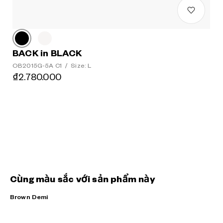
BACK in BLACK
OB2015G-5A C1
/
Size: L
₫2.780.000
Cùng màu sắc với sản phẩm này
Brown Demi