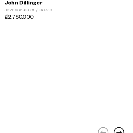
John Dillinger
JD2050B-3S C1
/
Size: S
₫2.780.000