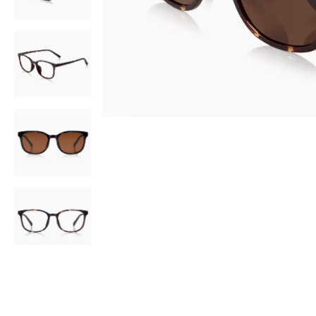
AR
3D