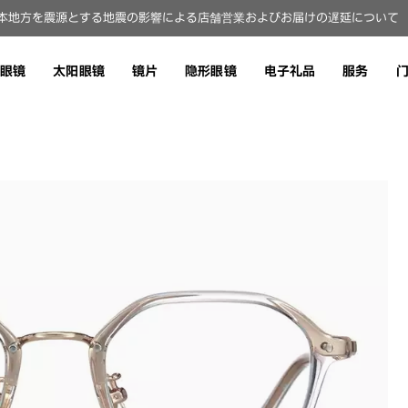
本地方を震源とする地震の影響による店舗営業およびお届けの遅延について（8
眼镜
太阳眼镜
镜片
隐形眼镜
电子礼品
服务