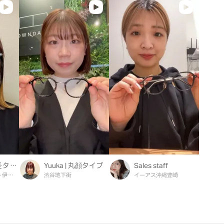
Honami | 面長タイプ
Yuuka | 丸顔タイプ
Sales staff
イトーヨーカドー伊勢原
渋谷地下街
イーアス沖縄豊崎