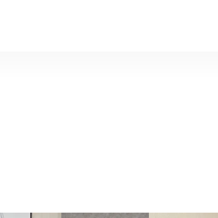
率性，又可爱。
与简约的设计，透过细节装饰追求优雅可爱与知性感的现代风格品牌系
ph Belle 商品一览