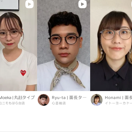
Moeka | 丸顔タイプ
Ryu-ta | 面長タイプ
ユニモちはら台店
心斎橋店