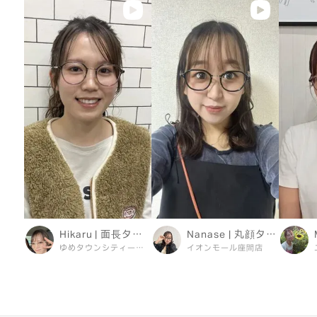
Hikaru | 面長タイプ
Nanase | 丸顔タイプ
ゆめタウンシティーモール
イオンモール座間店