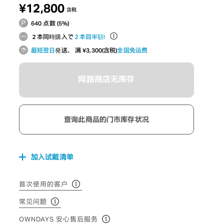
¥12,800
含税
640 点数 (5%)
２本同時購入で
２本目半額！
最短翌日
発送、 满 ¥3,300(含税)
全国免运费
网路商店无库存
查询此商品的门市库存状况
加入试戴清单
首次使用的客户
常见问题
OWNDAYS 安心售后服务