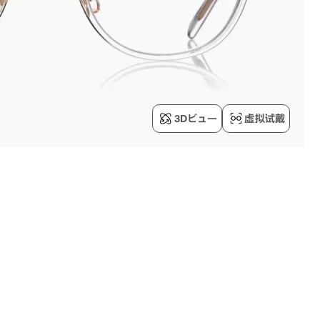
3Dビュー
虚拟试戴