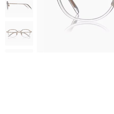
AR
3D