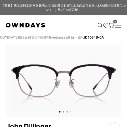
【重要】熊本県熊本地方を震源とする地震の影響による店舗営業およびお届けの遅延につ
いて（8月7日 9時更新）
0
OWNDAYS眼鏡公司首頁
眼鏡
Eyeglasses商品一览
JD1034B-0A
John Dillinger