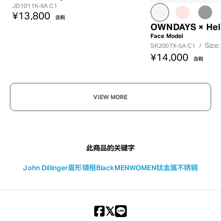
JD1011K-8A C1
¥13,800
含税
OWNDAYS × Hell
?
Face Model
+¥0
Size:
SR2007X-5A C1
/
¥14,000
含税
VIEW MORE
此商品的关键字
John Dillinger
眉形镜框
Black
MEN
WOMEN
钛金属
不锈钢