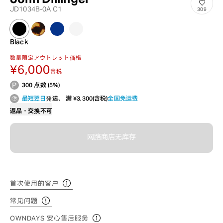
JD1034B-0A C1
309
Black
数量限定アウトレット価格
¥6,000
含税
300 点数 (5%)
最短翌日
発送、 满 ¥3,300(含税)
全国免运费
返品・交換不可
网路商店无库存
首次使用的客户
常见问题
OWNDAYS 安心售后服务