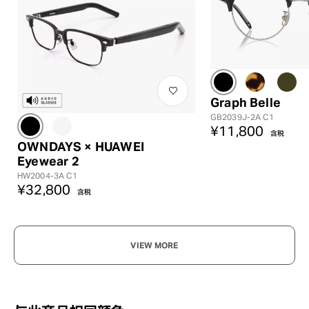
Graph Belle
GB2039J-2A C1
¥11,800
含税
OWNDAYS × HUAWEI
Eyewear 2
HW2004-3A C1
¥32,800
含税
VIEW MORE