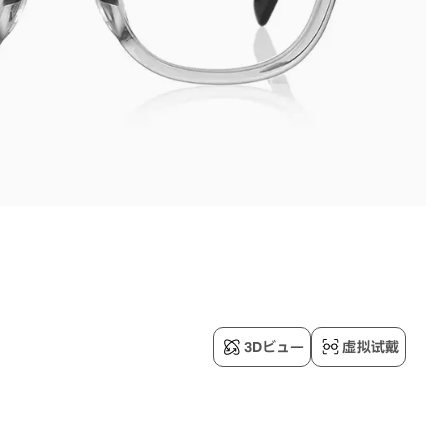
3Dビュー
虚拟试戴