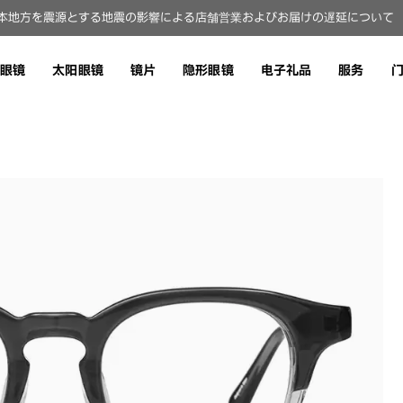
本地方を震源とする地震の影響による店舗営業およびお届けの遅延について（8
眼镜
太阳眼镜
镜片
隐形眼镜
电子礼品
服务