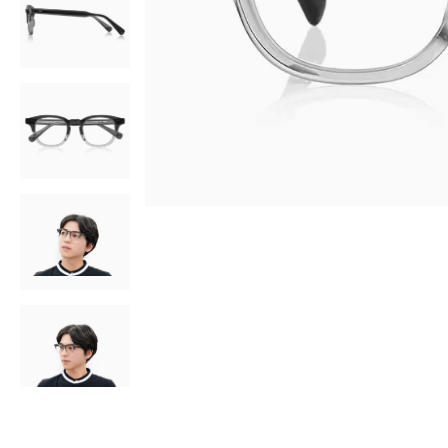
AR
3D