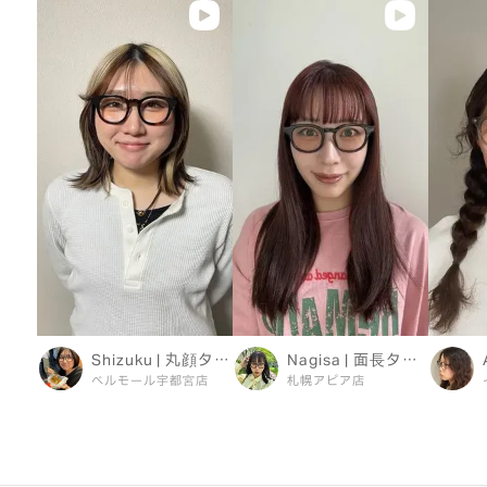
Shizuku | 丸顔タイプ
Nagisa | 面長タイプ
ベルモール宇都宮店
札幌アピア店