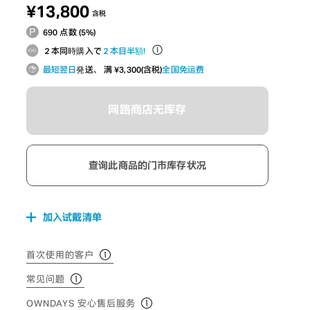
¥13,800
含税
690 点数 (5%)
２本同時購入で
２本目半額！
最短翌日
発送、 满 ¥3,300(含税)
全国免运费
网路商店无库存
查询此商品的门市库存状况
加入试戴清单
首次使用的客户
常见问题
OWNDAYS 安心售后服务