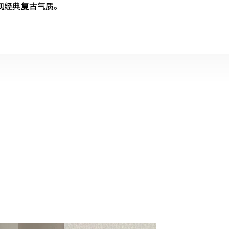
现经典复古气质。
ond the Classics
典设计为基调，融入巧妙细节且诠释出现代感，营造具有风格与气质的
n Dillinger 商品一览