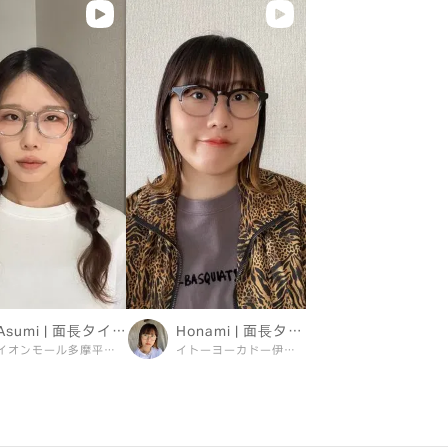
Asumi | 面長タイプ
Honami | 面長タイプ
イオンモール多摩平の森店
イトーヨーカドー伊勢原