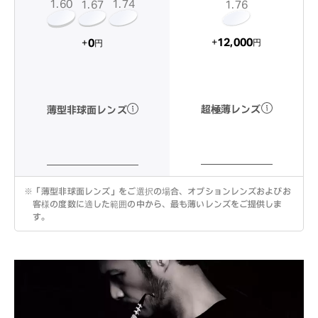
1.60
1.74
1.67
1.76
12,000
0
+
+
円
円
超極薄レンズ
薄型非球面レンズ
※
「薄型非球面レンズ」をご選択の場合、オプションレンズおよびお
客様の度数に適した範囲の中から、最も薄いレンズをご提供しま
す。