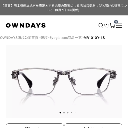
【重要】熊本県熊本地方を震源とする地震の影響による店舗営業およびお届けの遅延につ
いて（8月7日 9時更新）
0
OWNDAYS眼鏡公司首頁
眼鏡
Eyeglasses商品一览
MR1010Y-1S