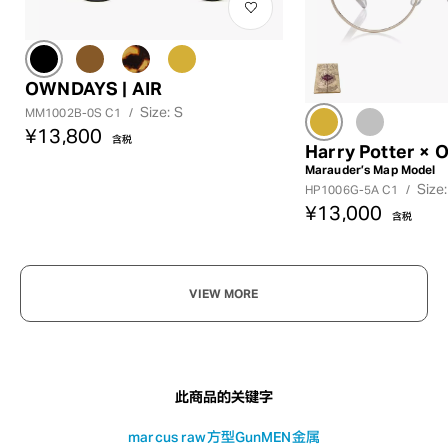
OWNDAYS | AIR
Size: S
MM1002B-0S C1
/
¥13,800
?
含税
Harry Potter ×
+¥0
Marauder’s Map Model
Size
HP1006G-5A C1
/
¥13,000
含税
VIEW MORE
此商品的关键字
marcus raw
方型
Gun
MEN
金属