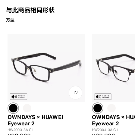
与此商品相同形状
方型
OWNDAYS × HUAWEI
OWNDAYS × HU
Eyewear 2
Eyewear 2
HW2003-3A C1
HW2004-3A C1