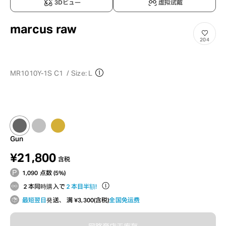
3Dビュー
虚拟试戴
marcus raw
204
MR1010Y-1S C1
/
Size: L
Gun
¥21,800
含税
1,090 点数 (5%)
２本同時購入で
２本目半額！
最短翌日
発送、 满 ¥3,300(含税)
全国免运费