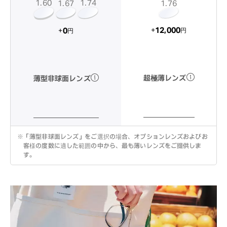
1.60
1.74
1.67
1.76
12,000
0
+
+
円
円
超極薄レンズ
薄型非球面レンズ
※
「薄型非球面レンズ」をご選択の場合、オプションレンズおよびお
客様の度数に適した範囲の中から、最も薄いレンズをご提供しま
す。