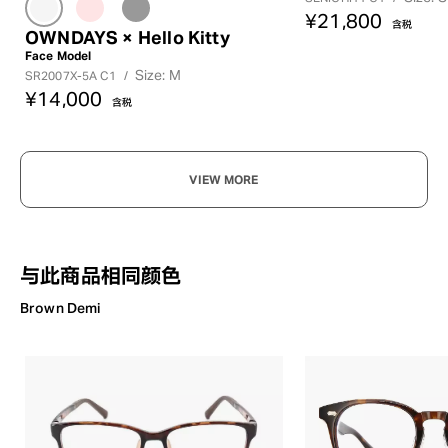
¥21,800
含税
OWNDAYS × Hello Kitty
Face Model
Size: M
SR2007X-5A C1
/
¥14,000
含税
VIEW MORE
与此商品相同颜色
Brown Demi