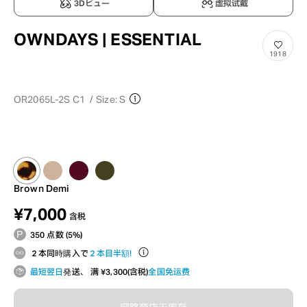
3Dビュー
虚拟试戴
OWNDAYS | ESSENTIAL
1918
OR2065L-2S C1
/
Size: S
Brown Demi
¥7,000
含税
350 点数 (5%)
２本同時購入で
２本目半額！
最短翌日
発送、 满 ¥3,300(含税)
全国免运费