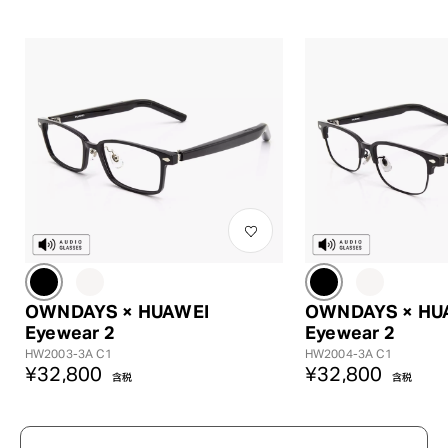
?
+¥0
OWNDAYS × HUAWEI
OWNDAYS × HU
Eyewear 2
Eyewear 2
HW2003-3A C1
HW2004-3A C1
¥32,800
¥32,800
含税
含税