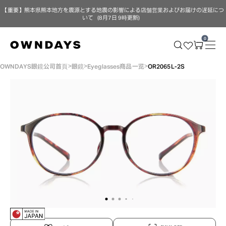
【重要】熊本県熊本地方を震源とする地震の影響による店舗営業およびお届けの遅延につ
いて（8月7日 9時更新）
0
OWNDAYS眼鏡公司首頁
眼鏡
Eyeglasses商品一览
OR2065L-2S