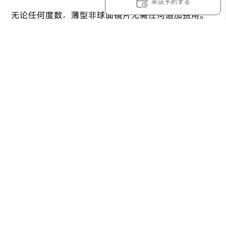
来店予約する
无论任何度数，薄型非球面镜片无需任何追加费用。
OWNDAYS的眼镜皆由本公司自行研发、生产及贩
卖，随时提供高品质、低价位的眼镜给大家。
OWNDAYS SAN-A西原CITY店不仅可免费洽询，更有
专业的工作人员会依照需求协助找到适合的眼镜。
「想要新的眼镜」、「度数不合，想换新的镜片」、
「想要电脑用的眼镜」等，只要是眼镜的事都欢迎来
到OWNDAYS SAN-A西原CITY店。
附近门市一览
OWNDAYS 永旺南风原店
1F AEON Haebaru, 264 Miyahira, Haebaru, Shimajiri District,
Okinawa 901-1104