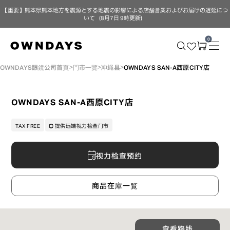
【重要】熊本県熊本地方を震源とする地震の影響による店舗営業およびお届けの遅延につ
いて（8月7日 9時更新）
0
OWNDAYS眼鏡公司首頁
門市一覽
冲绳县
OWNDAYS SAN-A西原CITY店
OWNDAYS SAN-A西原CITY店
TAX FREE
提供远端视力检查门市
视力检查预约
商品在庫一覧
查看路线