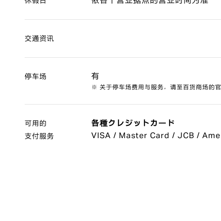
依各个营业据点的营业时间为准
休假日
交通资讯
有
停车场
※ 关于停车场费用与服务，请至百货商场的
各種クレジットカード
可用的
VISA / Master Card / JCB / Ame
支付服务
Diners Club
コード決済
PayPay / d払い / au PAY / Alipa
電子マネー
交通系電子マネー / iD / QUICPay