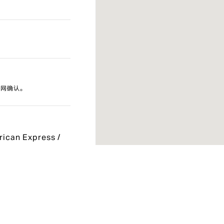
官网确认。
rican Express /
y / WeChatPay